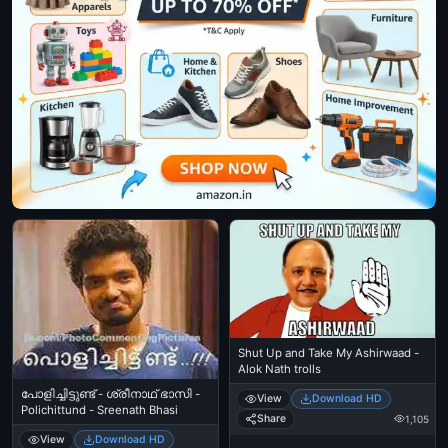
Shut Up and Take My Ashirwaad -
Alok Nath trolls
പോളിച്ചിട്ടുണ്ട് - ശ്രീനാഥ് ഭാസി -
View
Download HD
Polichittund - Sreenath Bhasi
Share
1,105
View
Download HD