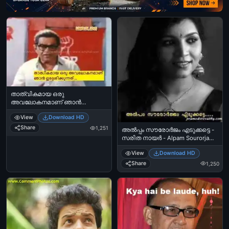
താത്വികമായ ഒരു
അവലോകനമാണ് ഞാന്‍
ഉദ്ദേശിക്കുന്നത് - ശങ്കരാടി -
View
Download HD
Thathvikamaaya Oru
Avalokanamaanu Njan
Share
1,251
അല്‍പ്പം സൗരോര്‍ജം എടുക്കട്ടെ -
Udheshikkunnath - Shankaradi in
സരിത നായര്‍ - Alpam Sourorjam
Sandesham
Edukkatte - Saritha Nair
View
Download HD
Share
1,250