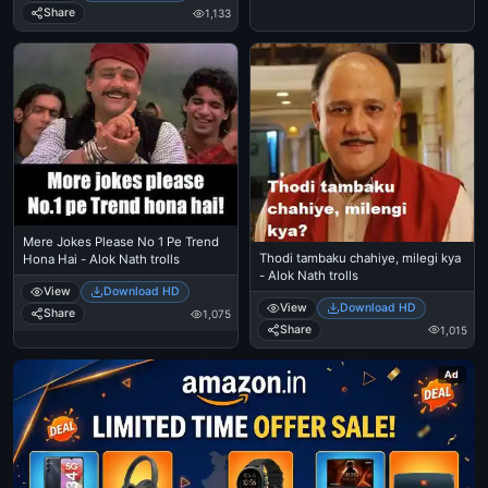
Share
1,133
Mere Jokes Please No 1 Pe Trend
Thodi tambaku chahiye, milegi kya
Hona Hai - Alok Nath trolls
- Alok Nath trolls
View
Download HD
View
Download HD
Share
1,075
Share
1,015
Ad