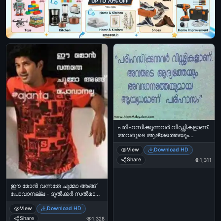
പരിഹസിക്കുന്നവര്‍ വിഡ്ഢികളാണ്.
അവരുടെ ആദ്യത്തെയും
അവസാനത്തെയുമായ
View
Download HD
ആയുധമാണ് പരിഹാസം -
Parihasikkunnavar Viddikalaanu.
Share
1,311
Avarude Aadhyatheyum
Avasaanatheyumaaya
Ayudhamaanu Parihaasam
ഈ മോന്‍ വന്നതേ ചുമ്മാ അങ്ങ്
പോവാനല്ല - ദുല്‍ക്കര്‍ സല്‍മാന്‍
- Ee mon vannathe chumma angu
View
Download HD
povanalla - Dulkar Salman
Share
1,328