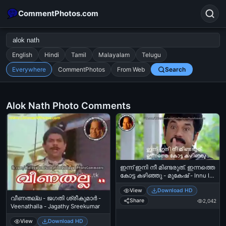
CommentPhotos.com
English
Hindi
Tamil
Malayalam
Telugu
Everywhere
CommentPhotos
From Web
Search
Search
POPULAR SEARCHES
Alok Nath Photo Comments
michael jackson eating popcorn
fun
like
suarez
lol
alok nath
rajnikanth
comedy
movie
tamil comedy
happy birthday
good night
ഇന്ന് ഇനി നീ മിണ്ടരുത്. ഇന്നത്തെ
കോട്ട കഴിഞ്ഞു - മുകേഷ് - Innu Ini
Nee Mindaruth - Innathe Quota
View
Download HD
Kazhinju - Mukesh in To Harihar
വീണതല്ല - ജഗതി ശ്രീകുമാര്‍ -
Nagar
Share
2,042
Veenathalla - Jagathy Sreekumar
View
Download HD