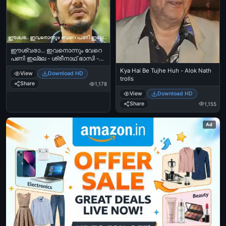
ഈശ്വരാ... ഇവനൊന്നും വേറെ
പണി ഇല്ലേ - ശ്രീനാഥ് ഭാസി -
Eeshwara Ivanonnum Vere Pani Ille
Kya Hai Be Tujhe Huh - Alok Nath
View
Download HD
- Sreenath Bhasi
trolls
Share
1,178
View
Download HD
Share
1,155
Ad