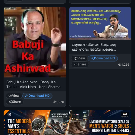
ആത്മഹത്യ ഒന്നിനും ഒരു
പരിഹാരം അല്ല. പക്ഷെ
തല്‍ക്കാലത്തെ ഒരു
View
Download HD
ആശ്വാസത്തിന് ആത്മഹത്യ
ചെയ്യുന്നതില്‍ തെറ്റില്ല.-
Share
1,266
സുപ്പര്‍ സ്റ്റാര്‍ സന്തോഷ്‌ പണ്ഡിറ്റ്‌ -
Aathmahathya (Suicide) Onninum
Oru Pariharam Alla. Pakshe
Babuji Ka Ashirwad - Babaji Ka
Thalkkalathe Oru Aashwasathinu
Thullu - Alok Nath - Kapil Sharma
Aathmahathya Cheyyunnathil
Thettilla - Super Star Santhosh
View
Download HD
Pandit
Share
1,270
Ad