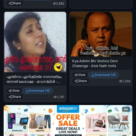
Share
2,682
Kya Admin Bhi Veshno Deni
Chalenga - Alok Nath trolls
View
Download HD
എന്തിനാ എനിക്കിത്ര സൗന്ദര്യം
Share
1,334
തന്നത് ദൈവമേ - റോസ്‌ലിന്‍ -
Enthina Enikkithra Soundaryam
View
Download HD
thannath Dhaivame - Roslin
Share
1,747
Ad