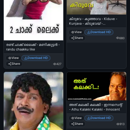
കിദുവേ - കുഞ്ഞാവ - Kiduve -
Kunjava - കിടുവേയ് -
കുഞ്ഞുവാവ - Kiduvey - Kunju
View
Download HD
vava - Kunjuvava - ധോണി -
കുഞ്ഞ്- MS Dhoni and Baby
Share
680
Advertisement
രണ്ട് ചാക്ക് ലൈക്ക് - മണിക്കുട്ടന്‍ -
randu chaakku like
View
Download HD
Share
427
അത് കലക്കി കലക്കി - ഇന്നസെന്റ്
- Athu Kalakki Kalakki - Innocent
View
Download HD
Share
913