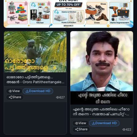
ഓരോരോ പട്ടിത്തീട്ടങ്ങളെ...
അമേന്‍ - Ororo Pattitheettangale -
Amen
View
Download HD
Share
627
എന്റെ അടുത്ത പടത്തിലെ ഹീറോ
നീ തന്നെ - സന്തോഷ്‌ പണ്ഡിറ്റ്‌ -
Ente Adutha Padathile Hero Nee
View
Download HD
Thanne - Santhosh Pandit
Share
422