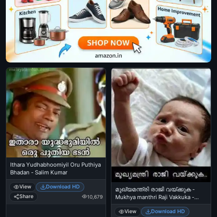
Ithara Yudhabhoomiyil Oru Puthiya
Bhadan - Salim Kumar
View
Download HD
മുഖ്യമന്ത്രി രാജി വയ്ക്കുക -
Share
10,679
Mukhya manthri Raji Vakkuka -
Enthokke Paranjaalum
View
Download HD