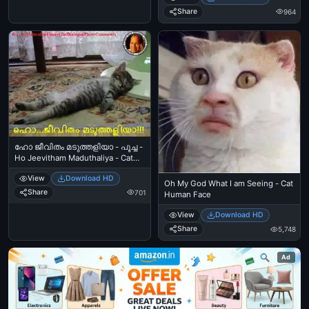
Share
964
ഹോ ജീവിതം മടുത്തളിയാ - പൂച്ച -
Ho Jeevitham Maduthaliya - Cat
sleeping like human
View
Download HD
Oh My God What I am Seeing - Cat
Share
701
Human Face
View
Download HD
Share
5,748
Ad