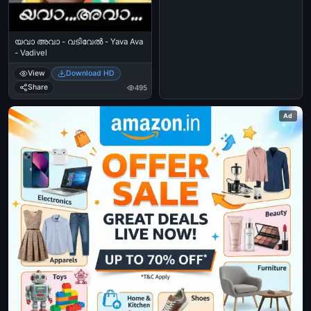
യവാ അവാ - വടിവേല്‍ - Yava Ava
- Vadivel
View
Download HD
Share
495
Ad