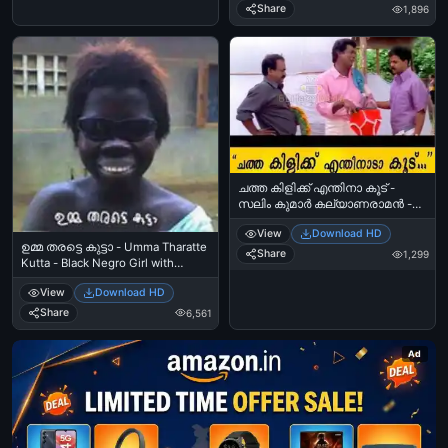
Share
1,896
ചത്ത കിളിക്ക് എന്തിനാ കൂട് -
സലിം കുമാര്‍ കല്യാണരാമന്‍ -
Chatha Kilikku Enthinaa Koodu -
View
Download HD
Salim Kumar‍ in Kalyanaraman
ഉമ്മ തരട്ടെ കുട്ടാ - Umma Tharatte
Share
1,299
Kutta - Black Negro Girl with
Cooling Glass
View
Download HD
Share
6,561
Ad