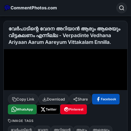
CommentPhotos.com
വേര്‍പാടിന്റെ വേദന അറിയാന്‍ ആരും ആരെയും
വിട്ടകലണം എന്നില്ല - Verpadinte Vedhana
Ariyaan Aarum Aareyum Vittakalam Ennilla.
Search
POPULAR SEARCHES
michael jackson eating popcorn
fun
like
suarez
lol
alok nath
rajnikanth
comedy
movie
tamil comedy
happy birthday
good night
Copy Link
Download
Share
Facebook
WhatsApp
Twitter
Pinterest
IMAGE TAGS
വേര്‍പാടിന്റെ
വേദന
അറിയാന്‍
ആരും
ആരെയും