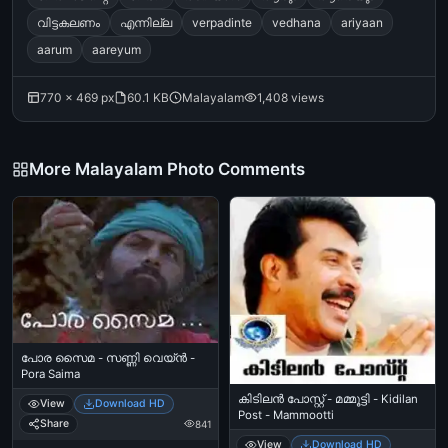
വിട്ടകലണം
എന്നില്ല
verpadinte
vedhana
ariyaan
aarum
aareyum
770 × 469 px
60.1 KB
Malayalam
1,408 views
More Malayalam Photo Comments
പോര സൈമ - സണ്ണി വെയ്ന്‍ -
Pora Saima
കിടിലന്‍ പോസ്റ്റ്‌ - മമ്മൂട്ടി - Kidilan
View
Download HD
Post - Mammootti
Share
841
View
Download HD