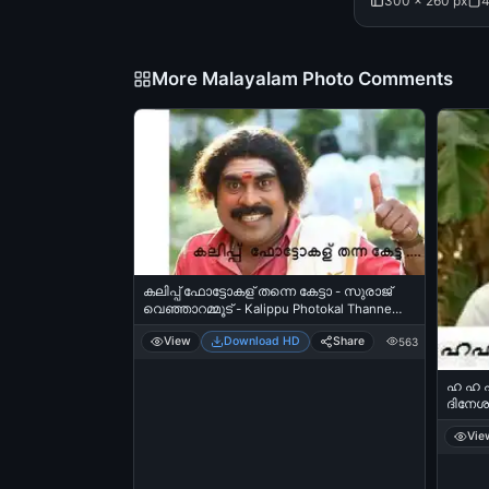
300 × 260 px
4
More Malayalam Photo Comments
കലിപ്പ് ഫോട്ടോകള് തന്നെ കേട്ടാ - സുരാജ്
വെഞ്ഞാറമ്മൂട് - Kalippu Photokal Thanne
Ketta - Suraj Venjarammood
View
Download HD
Share
563
ഹ ഹ ഹ 
ദിനേശന
നോക്കി
Vie
Thalath
Vadakk