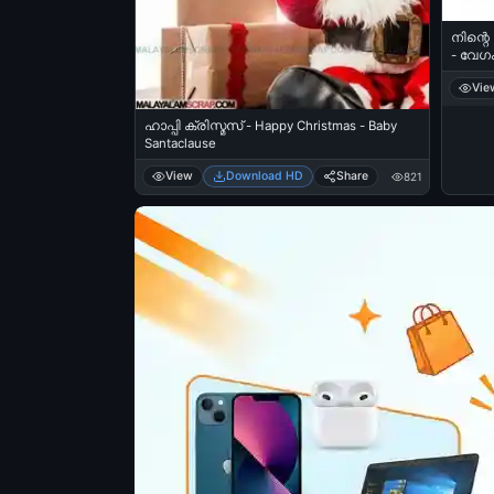
നിന്റെ
- വേഗം
ninnum 
Vie
Vacho
ഹാപ്പി ക്രിസ്മസ് - Happy Christmas - Baby
Santaclause
View
Download HD
Share
821