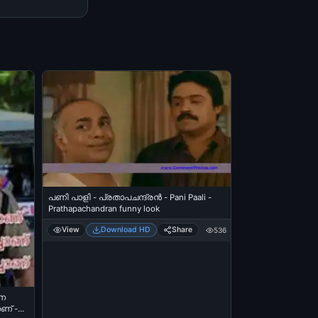
പണി പാളി - പ്രതാപചന്ദ്രന്‍ - Pani Paali -
Prathapachandran funny look
View
Download HD
Share
536
നെ
ാണ് -