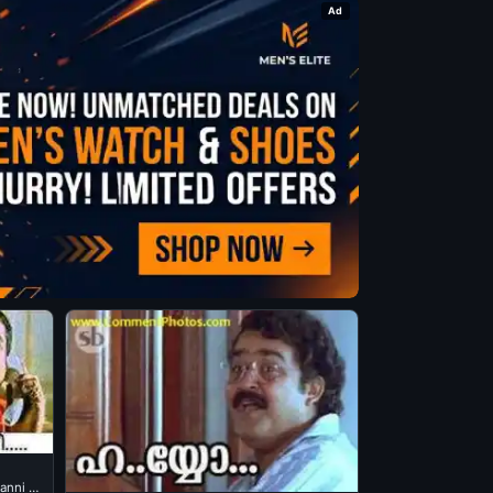
Ad
anni -