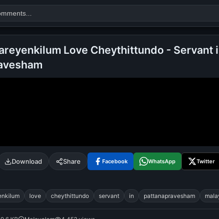
areyenkilum Love Cheythittundo - Servant 
ravesham
Search
alok nath
day
good night
Download
Share
Facebook
WhatsApp
Twitter
enkilum
love
cheythittundo
servant
in
pattanapravesham
mala