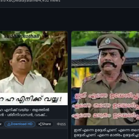
9.6 KB
Malayalam
4,452 views
എനിക്ക് വയ്യ - തളത്തില്‍
്‍ - ശ്രീനിവാസന്‍, വടക്ക്
യന്ത്രം - Ha Ha Ha Enikku Vaiyya -
w
Download HD
Share
655
il Dhineshan - Sreenivasan in
unokki Yanthram
ഇത് എന്നെ ഉദ്ദേശിച്ചാണ്. എന്നെ തന്
ഉദ്ദേശിച്ചാണ്. എന്നെ മാത്രം ഉദ്ദേശിച്ച