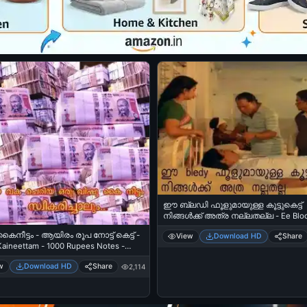
ഈ ബ്ലഡി ഫൂളുമായുള്ള കൂട്ടുകെട്ട്
നിങ്ങള്‍ക്ക് അത്ര നല്ലതല്ല - Ee Blo
Foolumaayulla Koottukettu Ningalkku 
ൈനീട്ടം - ആയിരം രൂപ നോട്ട് കെട്ട് -
View
Download HD
Share
Nallathalla - ശ്രീനിവാസന്‍ - Sreeniva
Kaineettam - 1000 Rupees Notes -
ഇന്നസെന്റ് - Innocent
Vishu
w
Download HD
Share
2,114