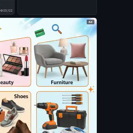
Ithu
ichanu
25,122
Ad