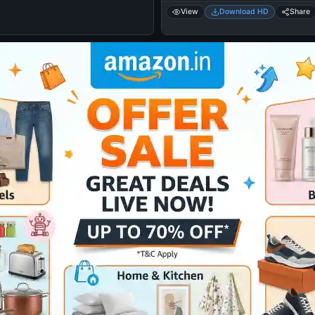
ജഗതി ശ്രീകുമാര്‍ - സിഐഡി മൂസ - 
View
Download HD
Share
enne udheshichanu. Enne thanne
udheshichanu. Enne maathram udhesh
- Jagathi Sreekumar in CID Moosa