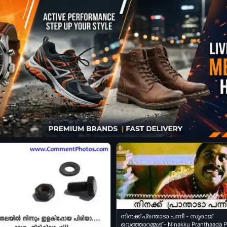
നിനക്ക് പ്രന്താടാ പന്നീ - സുരാജ്
വെഞ്ഞാറമ്മൂട് - Ninakku Pranthaada P