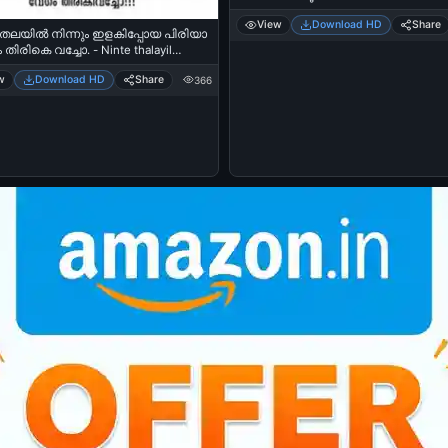
Suraj Venjarammoodu
View
Download HD
Share
 തലയില്‍ നിന്നും ഇളകിപ്പോയ പിരിയാ
 തിരികെ വച്ചോ. - Ninte thalayil
ilakippoya piriyaa - Vegam Thirike
w
Download HD
Share
366