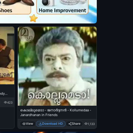
ody
Athra
423
san -
കൊല്ലുമെടാ - ജനാര്‍ദ്ദനന്‍ - Kollumedaa -
Janardhanan in Friends
View
Download HD
Share
1,133