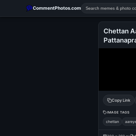
CommentPhotos.com
Chettan A
Pattanap
POPULAR SEARCHES
michael jackson eating popcorn
fun
like
suarez
lol
rajnikanth
comedy
movie
tamil comedy
happy birth
Copy Link
IMAGE TAGS
chettan
aarey