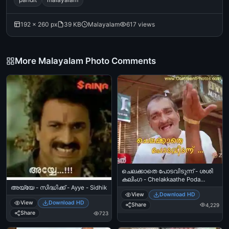
192 × 260 px
39 KB
Malayalam
617 views
More Malayalam Photo Comments
ചെലക്കാതെ പോടവിടുന്ന്‍ - ശശി
കലിംഗ - Chelakkaathe Poda
Avidunnu - Sasi Kalinga
അയ്യേ - സിദ്ധിക്ക് - Ayye - Sidhik
View
Download HD
View
Download HD
Share
4,229
Share
723