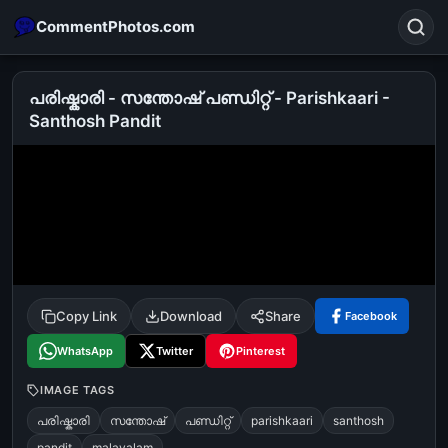
CommentPhotos.com
പരിഷ്കാരി - സന്തോഷ് പണ്ഡിറ്റ്‌ - Parishkaari -
Santhosh Pandit
Search
POPULAR SEARCHES
michael jackson eating popcorn
fun
like
suarez
lol
alok nath
rajnikanth
comedy
movie
tamil comedy
happy birthday
good night
Copy Link
Download
Share
Facebook
WhatsApp
Twitter
Pinterest
IMAGE TAGS
പരിഷ്കാരി
സന്തോഷ്
പണ്ഡിറ്റ്‌
parishkaari
santhosh
pandit
malayalam