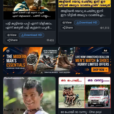
അളിയന്‍ ദയവു ചെയ്തു ഇനി
ഈ വീട്ടില്‍ അലുവ വാങ്ങിച്ചോണ്ട്
വരരുത് - മോഹന്‍ലാല്‍ മിഥുനം -
View
Download HD
Aliyan dhayavu cheythu ini ee
പട്ടി കുട്ടിയെ പപ്പി എന്ന് വിളിക്കാം.
veettil aluva vaangichond vararuth
എന്ന് കരുതി പട്ടി കുട്ടനെ പപ്പന്‍
Share
1,513
- Mohanlal in Midhunam
എന്ന്‍ വിളിക്കരുത്. പണി പാളും
View
Download HD
മോനേ - സുപ്പര്‍ സ്റ്റാര്‍ സന്തോഷ്‌
പണ്ഡിറ്റ്‌ - Patti Kuttiye Puppy
Share
455
Ennu Vilikkam. Ennu Karuthi Patti
Kuttane Pappan Ennu Vilikkaruth.
Ad
Pani Paalum Mone - Super Star
Santhosh Pandit
ദേ പോയി ദാ വന്നു - Dhe poyi