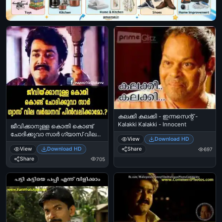
കലക്കി കലക്കി - ഇന്നസെന്റ് -
Kalakki Kalakki - Innocent
ജീവിക്കാനുള്ള കൊതി കൊണ്ട്
ചോദിക്കുവാ സാര്‍ ഗ്യാസ് വില
View
Download HD
വര്‍ധനവ്‌ പിന്‍വലിക്കാമോ -
View
Download HD
Share
697
മോഹന്‍ലാല്‍ - ചിത്രം -
Jeevikkanulla Kothi Kond
Share
705
Chodhikkuvaa Sir, Gas vila
vardhanavu pinvalikkaamo -
Mohanlal in Chithram