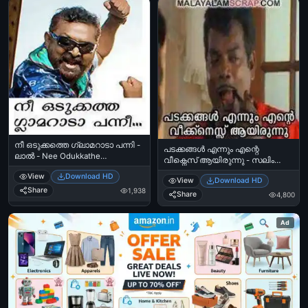
നീ ഒടുക്കത്തെ ഗ്ലാമറാടാ പന്നി -
പടക്കങ്ങള്‍ എന്നും എന്റെ
ലാല്‍ - Nee Odukkathe
വീക്നെസ് ആയിരുന്നു - സലിം
Glamouraada Panni - Lal
കുമാര്‍, പുലിവാല്‍ കല്യാണം -
View
Download HD
View
Download HD
Padakkangal Ennum Ente
Share
1,938
Weekness Aayirunnu - Salim
Share
4,800
Kumar‍ in Pullival Kalyanam
Ad