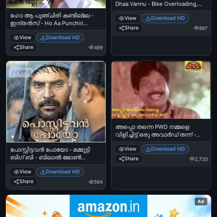
Dhaa Vannu - Bike Overloading,
Accident, Ambulance
ഹോ ആ പുഞ്ചിരി കണ്ടില്ലേ -
View
Download HD
ഇന്ദ്രന്‍സ് - Ho Aa Punchiri
Share
897
Kandille - Indrans Laughing
View
Download HD
Share
499
അപ്പൊ തന്നെ PWD നമ്മളെ
വിളിച്ചിട്ട് ഒരു അവാര്‍ഡ്‌ തന്ന്‍ -
കുതിരവട്ടം പപ്പു താമരശ്ശേരിചുരം-
View
Download HD
പോസ്റ്റിട്ടവന്‍ പോയോ - മമ്മൂട്ടി
Appo Thanne PWD Nammale
ബിഗ്‌ ബി - ബിലാൽ ജോൺ
Vilichittu Oru Award Thannu -
Share
2,720
കുരിശിങ്കൽ - Postittavan Poyo -
Kuthiravattam Pappu Thamarasseri
View
Download HD
Mammootti - Bilal John
Churam
Kurishunkal - Big B
Share
564
Ad