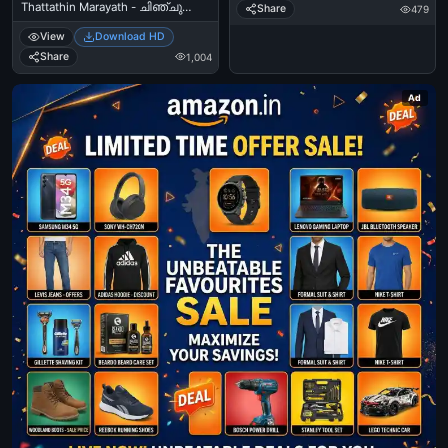
Thattathin Marayath - ചിഞ്ചു
Share
479
മഞ്ചൂ
View
Download HD
Share
1,004
Ad