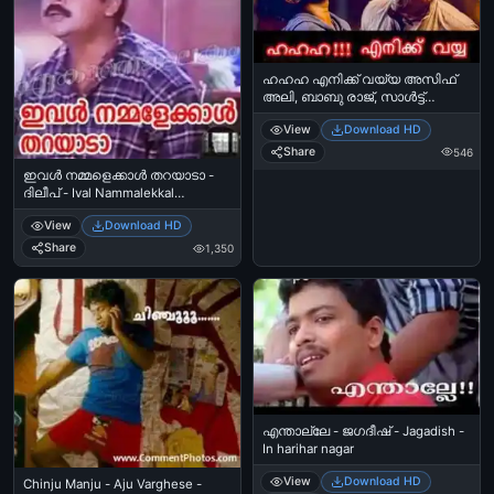
ഹഹഹ എനിക്ക് വയ്യ അസിഫ്
അലി, ബാബു രാജ്, സാള്‍ട്ട്
ആന്‍ഡ്‌ പെപ്പര്‍ - Hahaha Enikku
View
Download HD
Vayya - Asif Ali, Babu Raj in Salt
and Pepper
Share
546
ഇവള്‍ നമ്മളെക്കാള്‍ തറയാടാ -
ദിലീപ് - Ival Nammalekkal
Tharayada - Dilip
View
Download HD
Share
1,350
എന്താല്ലേ - ജഗദീഷ് - Jagadish -
In harihar nagar
View
Download HD
Chinju Manju - Aju Varghese -