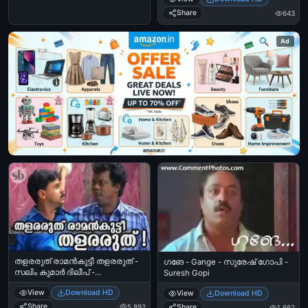
Share
643
Ad
തളരരുത് രാമന്‍കുട്ടീ തളരരുത് -
ഗങേ - Gange - സുരേഷ് ഗോപി -
സലിം കുമാര്‍ ദിലീപ് -
Suresh Gopi
കല്യാണരാമന്‍ - Thalararuth
View
Download HD
View
Download HD
Raman Kuttee - Salim Kumar, Dilip
in Kalyanaraman
Share
5,892
Share
1,662