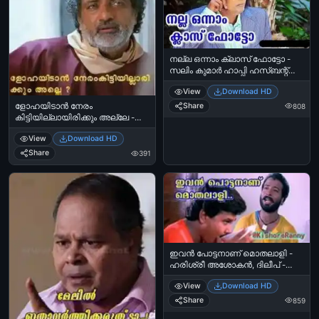
നല്ല ഒന്നാം ക്ലാസ് ഫോട്ടോ -
സലിം കുമാര്‍ ഹാപ്പി ഹസ്ബന്റ്സ്
- Nalla Onnaam Class Photo -
View
Download HD
Salim Kumar‍ in Happy Husbands
Share
ളോഹയിടാന്‍ നേരം
808
കിട്ടിയില്ലായിരിക്കും അല്ലേ -
അമേന്‍, ജോയ് മാത്യു -
View
Download HD
Lohayidaan Neram
Kittiyillayirikkum Alle - Joy Mathew
Share
391
in Amen
ഇവന്‍ പോട്ടനാണ് മൊതലാളി -
ഹരിശ്രീ അശോകന്‍, ദിലീപ് -
പഞ്ചാബിഹൗസ് - Ivan Pottananu
View
Download HD
Mothalali - Harisree Ashokan, Dilip
in PunjabiHouse
Share
859