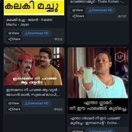
വെഞ്ഞാറമ്മൂട് - Thalle Kollam -
Suraj Venjarammood
View
Download HD
Share
737
കലക്കി മച്ചു - ജയന്‍ - Kalakki
Machu - Jayan
View
Download HD
Share
515
ഇതാണോ നീ പറഞ്ഞ ആ വട്ടന്‍ -
മോഹന്‍ ലാല്‍, സുരേഷ് ഗോപി,
മണിച്ചിത്ര താഴ് - Ithaano nee
View
Download HD
paranja aa vattan
Share
655
എന്താ ഗ്ലാമര്‍ നീ ഈ പാലങ്ങ്
കുടിച്ചേ - ഇന്നസെന്റ് - Entha
Glamour. Nee Ee Palangu Kudiche
View
Download HD