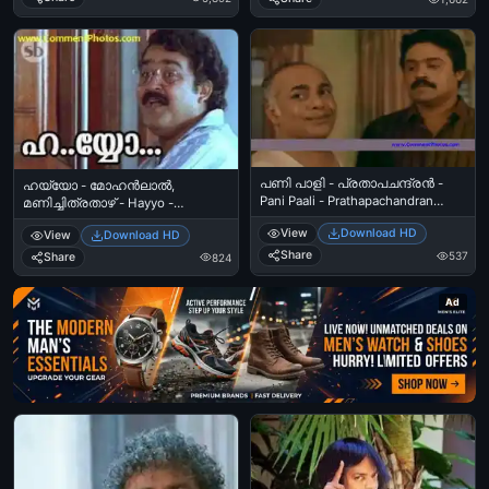
പണി പാളി - പ്രതാപചന്ദ്രന്‍ -
ഹയ്യോ - മോഹന്‍ലാല്‍,
Pani Paali - Prathapachandran
മണിച്ചിത്രതാഴ് - Hayyo -
funny look
Mohanlal Funny Look in
View
Download HD
View
Download HD
Manichithrathaazhu
Share
537
Share
824
Ad