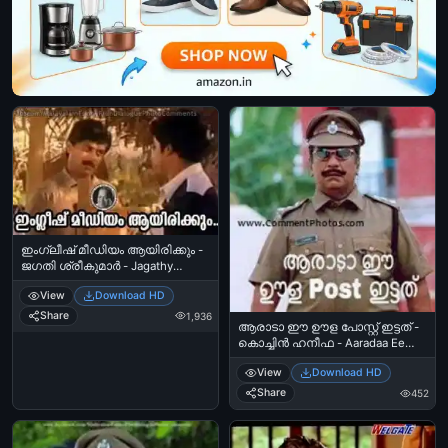
ഇംഗ്ലീഷ് മീഡിയം ആയിരിക്കും -
ജഗതി ശ്രീകുമാര്‍ - Jagathy
Sreekumar to Mohanlal
View
Download HD
Share
1,936
ആരാടാ ഈ ഊള പോസ്റ്റ്‌ ഇട്ടത് -
കൊച്ചിന്‍ ഹനീഫ - Aaradaa Ee
Oola Post Ittath - Kochin Haneefa
View
Download HD
in Police Uniform
Share
452