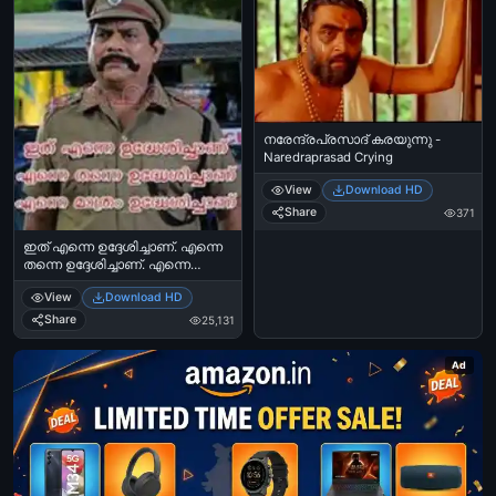
നരേന്ദ്രപ്രസാദ് കരയുന്നു -
Naredraprasad Crying
View
Download HD
Share
371
ഇത് എന്നെ ഉദ്ദേശിച്ചാണ്. എന്നെ
തന്നെ ഉദ്ദേശിച്ചാണ്. എന്നെ
മാത്രം ഉദ്ദേശിച്ചാണ് - ജഗതി
View
Download HD
ശ്രീകുമാര്‍ - സിഐഡി മൂസ -
Ithu enne udheshichanu. Enne
Share
25,131
thanne udheshichanu. Enne
maathram udheshichanu - Jagathi
Ad
Sreekumar in CID Moosa