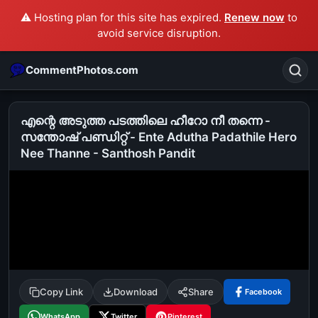
⚠️ Hosting plan for this site has expired.
Renew now
to
avoid service disruption.
CommentPhotos.com
എന്റെ അടുത്ത പടത്തിലെ ഹീറോ നീ തന്നെ -
സന്തോഷ്‌ പണ്ഡിറ്റ്‌ - Ente Adutha Padathile Hero
Nee Thanne - Santhosh Pandit
Search
POPULAR SEARCHES
michael jackson eating popcorn
fun
like
suarez
lol
alok nath
rajnikanth
comedy
movie
tamil comedy
happy birthday
good night
Copy Link
Download
Share
Facebook
WhatsApp
Twitter
Pinterest