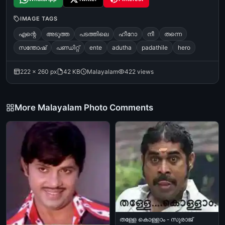
IMAGE TAGS
എന്റെ
അടുത്ത
പടത്തിലെ
ഹീറോ
നീ
തന്നെ
സന്തോഷ്‌
പണ്ഡിറ്റ്‌
ente
adutha
padathile
hero
222 × 260 px
42 KB
Malayalam
422 views
More Malayalam Photo Comments
തള്ളേ കൊള്ളാം - സുരാജ്