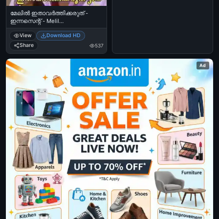
മേലില്‍ ഇതാവര്‍ത്തിക്കരുത് -
ഇന്നസെന്റ് - Melil
Ithaavarthikkaruth - Innocent
View
Download HD
Warning
Share
537
Ad