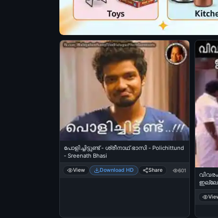
പോളിച്ചിട്ടുണ്ട് - ശ്രീനാഥ് ഭാസി - Polichittund
- Sreenath Bhasi
View
Download HD
Share
601
വിവരം 
ഇല്ലേ.
Ille.. 
Vie