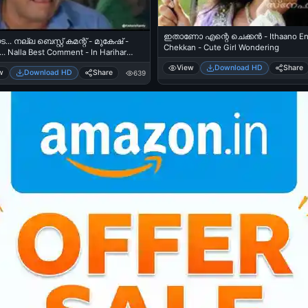
ഇതാണോ എന്റെ ചെക്കന്‍ - Ithaano En
.. നല്ല ബെസ്റ്റ് കമന്റ് - മുകേഷ് -
Chekkan - Cute Girl Wondering
.. Nalla Best Comment - In Harihar
 Comedy
View
Download HD
Share
w
Download HD
Share
639