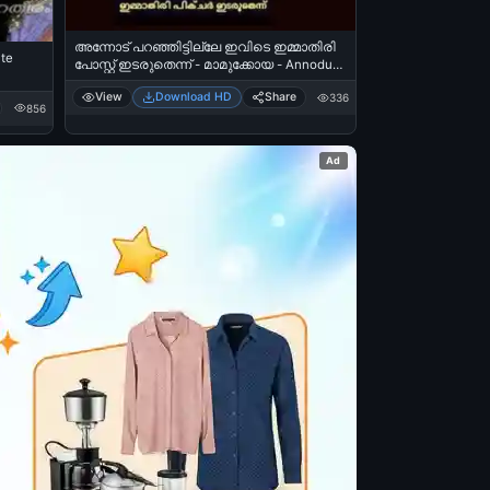
അന്നോട് പറഞ്ഞിട്ടില്ലേ ഇവിടെ ഇമ്മാതിരി
te
പോസ്റ്റ്‌ ഇടരുതെന്ന് - മാമുക്കോയ - Annodu
Paranjittille Ivide Immathiri Post Idaruthennu -
View
Download HD
Share
336
Mamukkoya
856
Ad