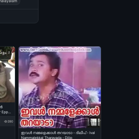
malayalam
്‍
r Eppo
Worried
390
ight
ഇവള്‍ നമ്മളെക്കാള്‍ തറയാടാ - ദിലീപ് - Ival
Nammalekkal Tharayada - Dilip