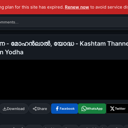
ng plan for this site has expired.
Renew now
to avoid service di
നെ - മോഹന്‍ലാല്‍, യോദ്ധ - Kashtam Thanne
in Yodha
Search
alok nath
day
good night
Download
Share
Facebook
WhatsApp
Twitter