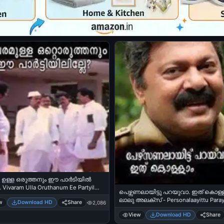
ഉള്ള ഒരുത്തനും ഈ പാര്‍ടിയില്‍
 Vivaram Ulla Oruthanum Ee Partyil
പെഴ്സണലായിട്ടു പറയുവാ. ഇത് കൊള്ള
Mamukkoya
ലാലു അലക്സ് - Personalaayittu Paray
w
Download HD
Share
2,086
Ith Kollaam. Lalu Alex
View
Download HD
Share