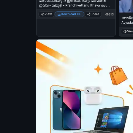
പ്രാഞ്ചിയേട്ടന് ഇത്തവണയും പത്മശ്രീ
ഇല്ല - മമ്മൂട്ടി - Pranchiyettanu Ithavanayum
Pathmasree Illa - Mammootti
View
Download HD
Share
313
അയ്യട.
Ayyada.
Nagar
Vie