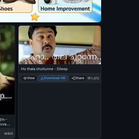
Ho thala chuttunne - Dileep
View
Download HD
Share
1,470
ാം -
uva.
800