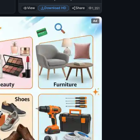
View
Download HD
Share
1,351
Ad