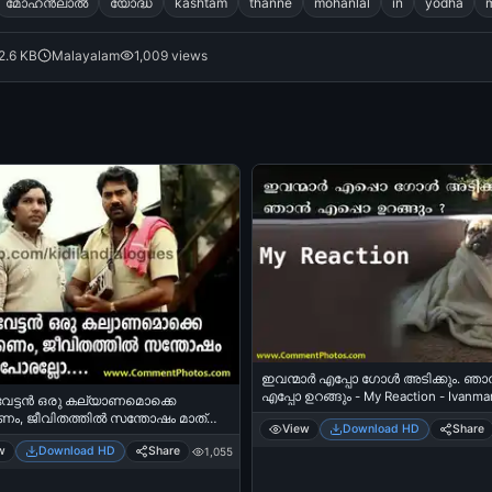
മോഹന്‍ലാല്‍
യോദ്ധ
kashtam
thanne
mohanlal
in
yodha
2.6 KB
Malayalam
1,009 views
ഇവന്മാര്‍ എപ്പോ ഗോള്‍ അടിക്കും. ഞാന
എപ്പോ ഉറങ്ങും - My Reaction - Ivanma
േട്ടന്‍ ഒരു കല്യാണമൊക്കെ
Goal Adikkum, Njaan Eppo Urangum - 
ണം, ജീവിതത്തില്‍ സന്തോഷം മാത്രം
View
Download HD
Share
Pug Dog Watching Football Match at N
ലോ. ബിജു മേനോന്‍ ഓര്‍ഡിനറി.
w
Download HD
Share
1,055
ttan Oru Kalyanamokke Kazhikkanam,
athil Santhosham Maathram Porallo..
non in Ordinary