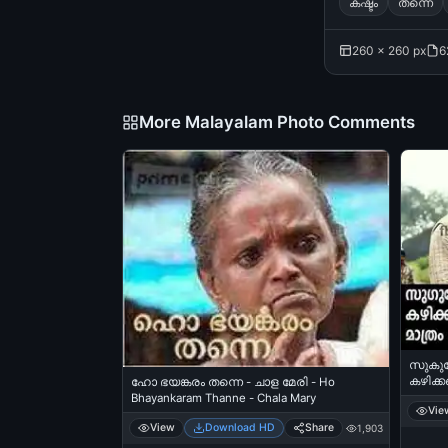
കഷ്ടം
തന്നെ
260 × 260 px
6
More Malayalam Photo Comments
സുകുവ
കഴിക്ക
ഹോ ഭയങ്കരം തന്നെ - ചാള മേരി - Ho
പോരല്
Bhayankaram Thanne - Chala Mary
Vie
Sukuve
View
Download HD
Share
Jeevith
1,903
Biju Me