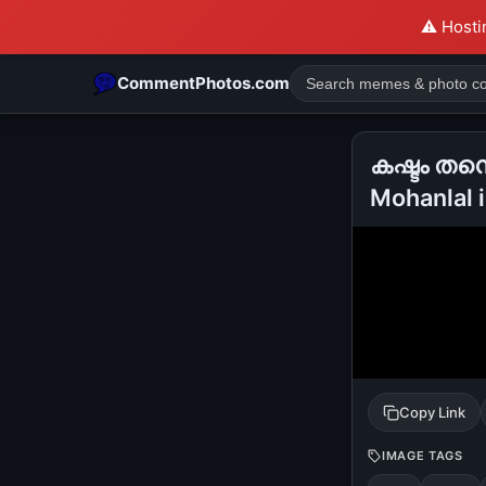
⚠️ Hosti
CommentPhotos.com
കഷ്ടം തന്
Mohanlal 
POPULAR SEARCHES
michael jackson eating popcorn
fun
like
suarez
lol
rajnikanth
comedy
movie
tamil comedy
happy birth
Copy Link
IMAGE TAGS