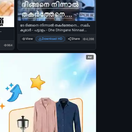
ദേ ദിങ്ങനെ നിന്നാല്‍ തകര്‍ത്തേനെ... സലിം
കുമാര്‍ - പട്ടാളം - Dhe Dhingane Ninnaal
 -
Thakarthene - Salim Kumar in Pattalam
View
Download HD
Share
4,098
964
Ad