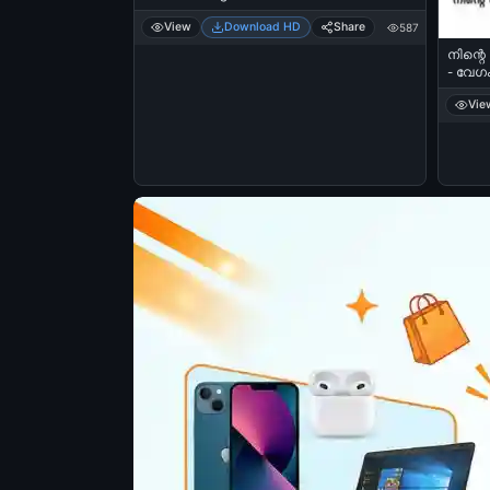
View
Download HD
Share
587
നിന്റെ
- വേഗം
ninnum 
Vie
Vacho