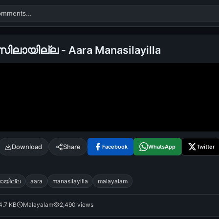
ലായില്ല - Aara Manasilayilla
Search
alok nath
day
good night
Download
Share
Facebook
WhatsApp
Twitter
ായില്ല
aara
manasilayilla
malayalam
4.7 KB
Malayalam
2,490 views