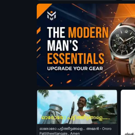
ഓരോരോ പട്ടിത്തീട്ടങ്ങളെ... അമേന്‍ - Ororo
Pattitheettangale.. Amen