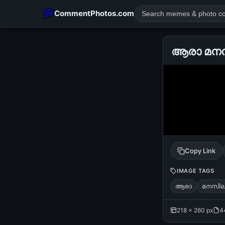
CommentPhotos.com
ആരാ മനസി
POPULAR SEARCHES
michael jackson eating popcorn
fun
like
suarez
lol
rajnikanth
comedy
movie
tamil comedy
happy birth
Copy Link
IMAGE TAGS
ആരാ
മനസില
218 × 260 px
4