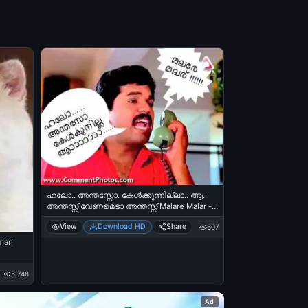
ഹലോ.. അന്തസ്സോ. കേള്‍ക്കുന്നില്ലാ.. ആ..
അന്തസ്സ് വേണമെടാ അന്തസ്സ് Malare Malar -
മുകേഷ് രാത്രി 11 മണി ഫോണ്‍ കോള്‍ -
View
Download HD
Share
607
Hello Anthasso, Kelkkunnilla, Anthas
Venameda Anthassu - Malar Malare - Mukesh
uman
Night 11 O Clock Phone Call
5,748
Ad