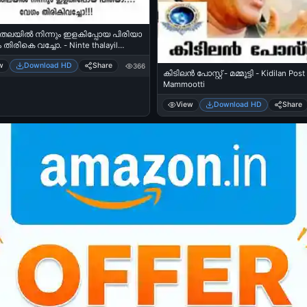
 തലയില്‍ നിന്നും ഇളകിപ്പോയ പിരിയാ
 തിരികെ വച്ചോ. - Ninte thalayil
ilakippoya piriyaa - Vegam Thirike
w
Download HD
Share
366
കിടിലന്‍ പോസ്റ്റ്‌ - മമ്മൂട്ടി - Kidilan Post
Mammootti
View
Download HD
Share