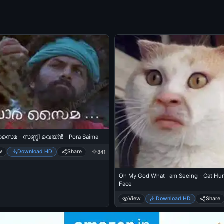
മ - സണ്ണി വെയ്ന്‍ - Pora Saima
w
Download HD
Share
841
Oh My God What I am Seeing - Cat H
Face
View
Download HD
Share