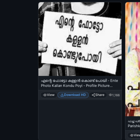
എന്റെ ഫോട്ടോ കള്ളന്‍ കൊണ്ട് പോയി - Ente
Photo Kallan Kondu Poyi - Profile Picture
Stolen
View
Download HD
Share
1,166
പച്ച പര
Parishk
Vie