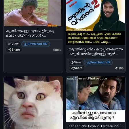
കുണ്ടിക്കുള്ളെ ഗുണ്ട് പട്ടിറുക്കു
മാമാ - ശ്രീനിവാസന്‍ -
Kundikkulle Gund Pattirukku
View
Download HD
Maamaa - Sreenivasan
തട്ടത്തിന്റെ നിറം കറുപ്പ് ആണെന്ന്
Share
815
കരുതി അതിനുളിലുള്ള ആള്‍
വട്ടന്‍ ആണെന്ന്
View
Download HD
തെറ്റിദ്ധരിക്കരുത്. പണി പാളും
മോനേ - സുപ്പര്‍ സ്റ്റാര്‍ സന്തോഷ്‌
Share
396
പണ്ഡിറ്റ്‌ - Thattathinte Niram
Karuppu Aanennu Karuthi
Athinullilulla Aal Vattan Aanennu
Thettidharikkaruth. Pani Paalum
Mone - Super Star Santhosh Pandit
Ksheenichu Poyallo. Evidaarunnu -