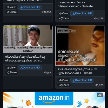
നടേശാ കൊല്ലണ്ട -
Aanennu Thonnunnu - Salim
വിജയരാഘവന്‍ - Nadesha
View
Download HD
Kumar
Kollanda - Vijayaraghavan
Share
10,154
View
Download HD
Share
4,349
ന്യായീകരിച്ചു ന്യായീകരിച്ചു
നീയൊക്കെ എവിടെ വരെ
പോവുടെ - Nyayekarichu
View
Download HD
Nyayeekarichu neeyokke evide
വേലക്കാരി ആയിരുന്നാലും നീ
vare pokuvade - ഇന്ദ്രന്‍സ്
Share
357
എന്‍ മോഹവല്ലി - ജഗതി
പഞ്ചാബിഹൌസ് - Indrans -
ശ്രീകുമാര്‍ - Velakkaari
Panjabi House - drinking vellamadi
View
Download HD
Aayirunnalum Nee En Mohavalli -
scene
Jagathy Sreekumar
Share
1,763
Ad