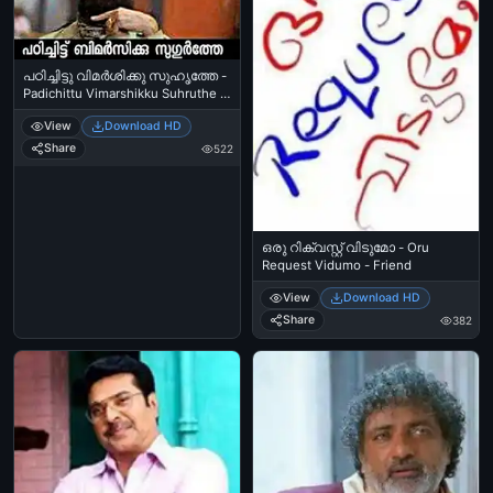
പഠിച്ചിട്ടു വിമര്‍ശിക്കു സുഹൃത്തേ -
Padichittu Vimarshikku Suhruthe -
Suhurthe - Beard Guy Warning
View
Download HD
Share
522
ഒരു റിക്വസ്റ്റ് വിടുമോ - Oru
Request Vidumo - Friend
View
Download HD
Share
382