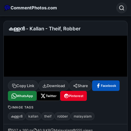
CommentPhotos.com
കള്ളന്‍ - Kallan - Theif, Robber
Search
POPULAR SEARCHES
michael jackson eating popcorn
fun
like
suarez
lol
alok nath
rajnikanth
comedy
movie
Copy Link
Download
Share
Facebook
tamil comedy
happy birthday
good night
WhatsApp
Twitter
Pinterest
IMAGE TAGS
കള്ളന്‍
kallan
theif
robber
malayalam
507 × 260 px
40.9 KB
Malayalam
555 views