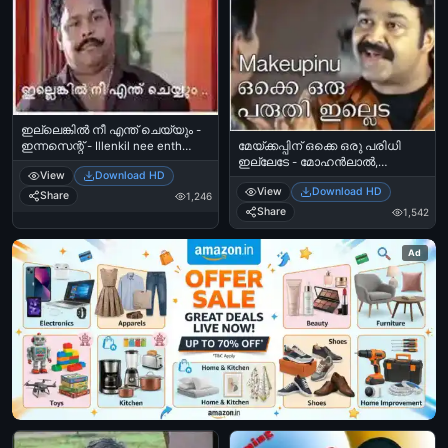
ഇല്ലെങ്കില്‍ നീ എന്ത് ചെയ്യും -
ഇന്നസെന്റ് - Illenkil nee enth
മേയ്ക്കപ്പിന് ഒക്കെ ഒരു പരിധി
cheyyum - Innocent
ഇല്ലേടേ - മോഹന്‍ലാല്‍,
View
Download HD
ശ്രീനിവാസന്‍, ഉദയനാണ് താരം
View
Download HD
- Makeupinu Okke Oru Paridhi
Share
1,246
Illede - Mohanlal, Sreenivasan in
Share
1,542
Udhayanaanu Tharam
Ad