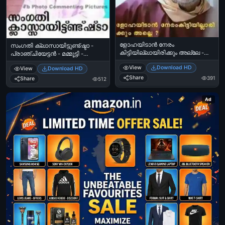
ളോഹയിടാന്‍ നേരം
സംഗതി ക്ലാസായിട്ടുണ്ട്ഷ്ടാ -
കിട്ടിയില്ലായിരിക്കും അല്ലേ -
പ്രാഞ്ചിയേട്ടന്‍ - മമ്മൂട്ടി -
അമേന്‍, ജോയ് മാത്യു -
Sangathi Class Aayyittundshta -
View
Download HD
Lohayidaan Neram
View
Download HD
Pranchiyettan - Mammootti
Kittiyillayirikkum Alle - Joy Mathew
Share
391
Share
512
in Amen
Ad