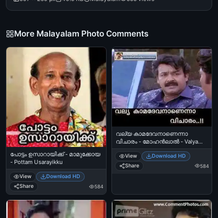
More Malayalam Photo Comments
വല്യ കാമദേവനാണെന്നാ
വിചാരം - മോഹന്‍ലാല്‍ - Valya
Kamadhevan Aanenna Vicharam -
പോട്ടം ഉസാറായിക്ക് - മാമുക്കോയ
View
Download HD
Mohanlal
- Pottam Usarayikku
Share
584
View
Download HD
Share
584