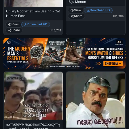
Biju Menon
View
Download HD
Oh My God What I am Seeing - Cat
Human Face
Share
1,909
View
Download HD
Share
5,748
Ad
പണ്ഡിതന്‍ ആണെന്ന് തോന്നുന്നു
- സലിം കുമാര്‍ - Pandithan