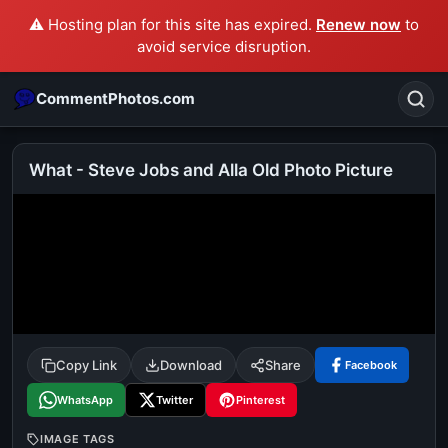
⚠️ Hosting plan for this site has expired.
Renew now
to
avoid service disruption.
CommentPhotos.com
What - Steve Jobs and Alla Old Photo Picture
Search
POPULAR SEARCHES
michael jackson eating popcorn
fun
like
suarez
lol
alok nath
rajnikanth
comedy
movie
Copy Link
Download
Share
Facebook
tamil comedy
happy birthday
good night
WhatsApp
Twitter
Pinterest
IMAGE TAGS