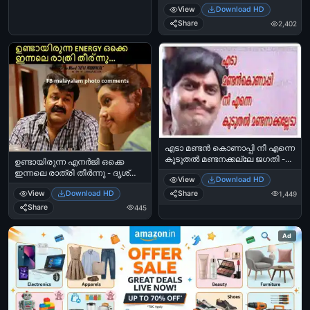
View
Download HD
Share
2,402
എടാ മണ്ടൻ കൊണാപ്പി നീ എന്നെ
കൂടുതൽ മണ്ടനക്കല്ലേ ജഗതി -
ഉണ്ടായിരുന്ന എനര്‍ജി ഒക്കെ
Eda mandan konappi nee enne
ഇന്നലെ രാത്രി തീര്‍ന്നു - ദൃശ്യം
View
Download HD
kooduthal mandanakkalle
- മോഹന്‍ലാല്‍ - Undaayirunna
View
Download HD
Share
1,449
Energy Okke Innale Raathri
Theernnu - Mohanlal in Dhrishyam
Share
445
Ad