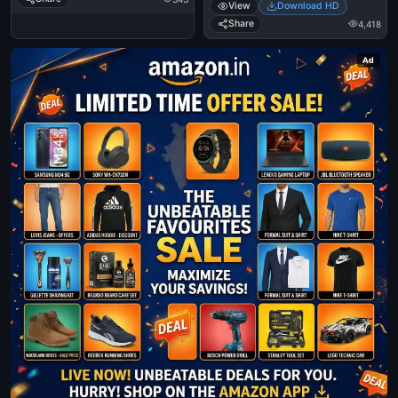
View
Download HD
Share
4,418
Ad