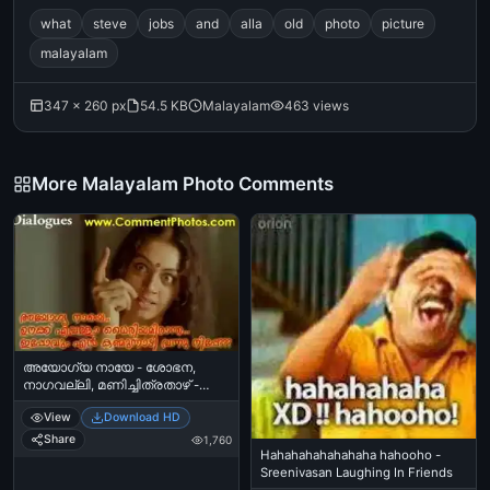
what
steve
jobs
and
alla
old
photo
picture
malayalam
347 × 260 px
54.5 KB
Malayalam
463 views
More Malayalam Photo Comments
അയോഗ്യ നായേ - ശോഭന,
നാഗവല്ലി, മണിച്ചിത്രതാഴ് -
Ayogya Naaye - Shobhana,
View
Download HD
Naagavalli - Manichithrathazhu
Share
1,760
Hahahahahahahaha hahooho -
Sreenivasan Laughing In Friends