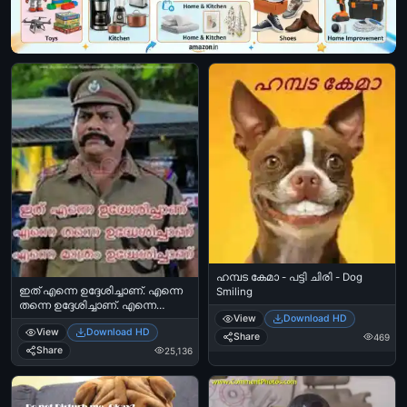
ഹമ്പട കേമാ - പട്ടി ചിരി - Dog
ഇത് എന്നെ ഉദ്ദേശിച്ചാണ്. എന്നെ
Smiling
തന്നെ ഉദ്ദേശിച്ചാണ്. എന്നെ
View
Download HD
മാത്രം ഉദ്ദേശിച്ചാണ് - ജഗതി
View
Download HD
ശ്രീകുമാര്‍ - സിഐഡി മൂസ -
Share
469
Ithu enne udheshichanu. Enne
Share
25,136
thanne udheshichanu. Enne
maathram udheshichanu - Jagathi
Sreekumar in CID Moosa