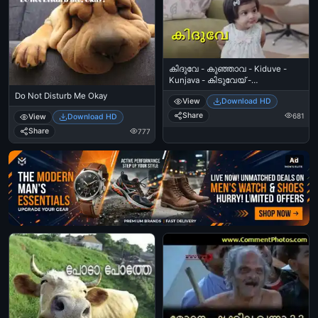
കിദുവേ - കുഞ്ഞാവ - Kiduve -
Kunjava - കിടുവേയ് -
കുഞ്ഞുവാവ - Kiduvey - Kunju
Do Not Disturb Me Okay
View
Download HD
vava - Kunjuvava - ധോണി -
കുഞ്ഞ്- MS Dhoni and Baby
Share
681
View
Download HD
Advertisement
Share
777
Ad