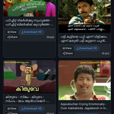
പഠിച്ചിട്ട് വിമര്‍ശിക്കൂ സുഹൃത്തേ -
പഠിച്ചിട്ട് ബിമര്‍ഷിക് ഷുഗുര്‍ത്തേ -
Padichittu Vimarshikku Suhruthe -
View
Download HD
Salim Kumar Kalyanaraman
പട്ടി കുട്ടിയെ പപ്പി എന്ന് വിളിക്കാം.
Melcow Welcome
Share
648
എന്ന് കരുതി പട്ടി കുട്ടനെ പപ്പന്‍
എന്ന്‍ വിളിക്കരുത്. പണി പാളും
View
Download HD
മോനേ - സുപ്പര്‍ സ്റ്റാര്‍ സന്തോഷ്‌
പണ്ഡിറ്റ്‌ - Patti Kuttiye Puppy
Share
455
Ennu Vilikkam. Ennu Karuthi Patti
Kuttane Pappan Ennu Vilikkaruth.
Pani Paalum Mone - Super Star
Santhosh Pandit
കിതുവേ - സിങ്കം - കിടുവേ -
സിംഗം - ടോം ആന്‍ഡ്‌ ജെറി -
Appukkuttan Crying Emotionally -
സൂര്യ - Kiduve - Kithuve -
Over Aakkalleda. Jagadeesh in In
View
Download HD
Singham - Surya
Harihar Nagar
Share
343