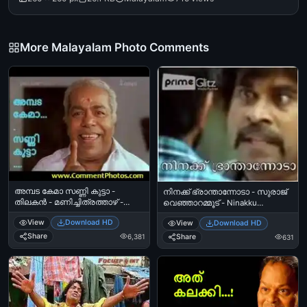
More Malayalam Photo Comments
അമ്പട കേമാ സണ്ണി കുട്ടാ -
നിനക്ക് ഭ്രാന്താന്നോടാ - സുരാജ്
തിലകന്‍ - മണിച്ചിത്രത്താഴ് -
വെഞ്ഞാറമ്മൂട് - Ninakku
Ambada Kema Sunny Kutta -
Bhraanthaannoda. Suraj
View
Download HD
View
Download HD
Thilakan - Manichithrathazhu
Venjarammoodu
Share
Share
6,381
631