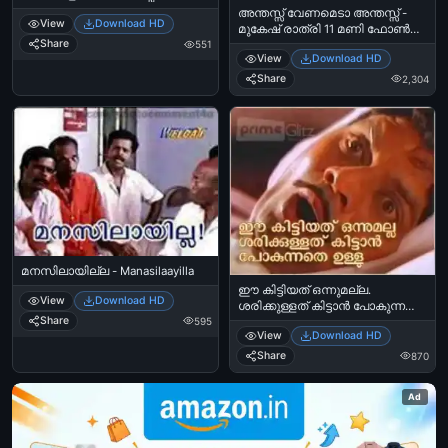
ഇല്ല. എന്നെ വിട്ടേക്ക് പ്ലീസ് -
അന്തസ്സ് വേണമെടാ അന്തസ്സ് -
View
Download HD
Ammachiyaane Candy Crush Saga
മുകേഷ് രാത്രി 11 മണി ഫോണ്‍
Kalikkaan Thalparyam Illa. Enne
Share
കോള്‍ - Anthas Venameda
551
Vittekku Please.
View
Download HD
Anthassu - Mukesh Night 11 O
Clock Phone Call
Share
2,304
മനസിലായില്ല - Manasilaayilla
ഈ കിട്ടിയത് ഒന്നുമല്ല.
View
Download HD
ശരിക്കുള്ളത് കിട്ടാന്‍ പോകുന്നതെ
Share
595
ഉള്ളു - ജഗതി ശ്രീകുമാര്‍ -
View
Download HD
കിലുക്കം - Ee Kittiyath Onnumalla.
Sharikkullath Kittaan Pokunnathe
Share
870
Ullu - Jagathy Sreekumar In
Kilukkam
Ad