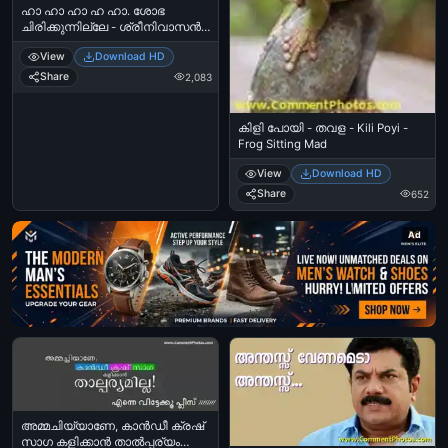
ഹാ ഹാ ഹാ ഹ ഹാ. ശോഭ
ചിരിക്കുന്നില്ലേ - ശ്രീനിവാസന്‍,
വടക്കുനോക്കിയന്ത്രം -
View
Download HD
Hahahahaa. Shobha
Chirikkunnilley. Sreenivasan in
Share
2,083
Vadakkunokkiyanthram
കിളി പോയി - തവള - Kili Poyi -
Frog Sitting Mad
View
Download HD
Share
652
Ad
അമ്മചിയ്യാണേ, കാന്‍ഡീ ക്രഷ്
സാഗ കളിക്കാന്‍ താല്‍പ്പര്യം