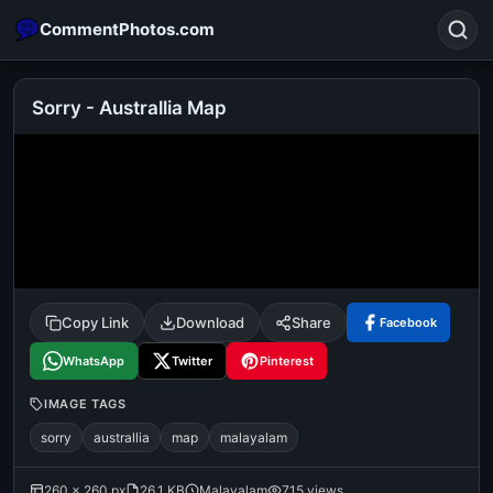
CommentPhotos.com
Sorry - Australlia Map
Search
POPULAR SEARCHES
michael jackson eating popcorn
fun
like
suarez
lol
alok nath
rajnikanth
comedy
movie
Copy Link
Download
Share
Facebook
tamil comedy
happy birthday
good night
WhatsApp
Twitter
Pinterest
IMAGE TAGS
sorry
australlia
map
malayalam
260 × 260 px
26.1 KB
Malayalam
715 views