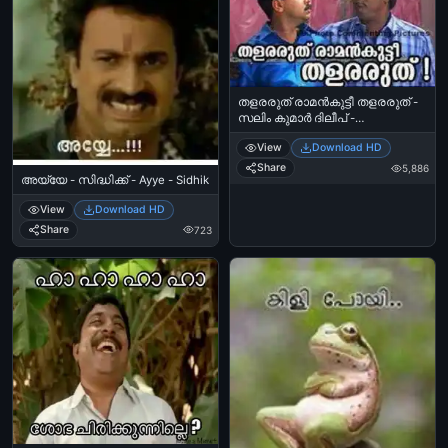
തളരരുത് രാമന്‍കുട്ടീ തളരരുത് -
സലിം കുമാര്‍ ദിലീപ് -
കല്യാണരാമന്‍ - Thalararuth
View
Download HD
Raman Kuttee - Salim Kumar, Dilip
in Kalyanaraman
Share
5,886
അയ്യേ - സിദ്ധിക്ക് - Ayye - Sidhik
View
Download HD
Share
723