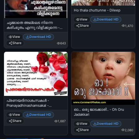
Ho thala chuttunne - Dileep
View
Download HD
ചുമ്മാതെ അല്ലെട നിന്നെ
Share
1,470
കരിംഭൂതം എന്നു വിളിക്കുന്നെ -
കുതിരവട്ടം പപ്പു -
View
Download HD
chummaathalleda ninne karim
bhootham ennu vilikkunne -
Share
643
Kuthiravattam Pappu
പ്രണയദിനാശംസകള്‍ -
Pranayadhinashamsakal -
ഓ... ഒരു ജാടക്കാരി.. - Oh Oru
Valentines Day Wishes
Jadakkari
View
Download HD
Share
1,687
View
Download HD
Share
2,080