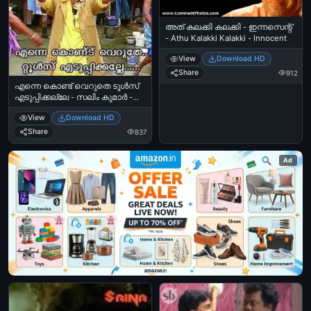
അത് കലക്കി കലക്കി - ഇന്നസെന്റ്
- Athu Kalakki Kalakki - Innocent
View
Download HD
Share
912
എന്നെ കൊണ്ട് വെറുതെ ടൂള്‍സ്
എടുപ്പിക്കല്ലേ - സലിം കുമാര്‍ -
Enne Kondu Veruthe Tools
View
Download HD
Eduppikkalle. - Salim Kumar in
Best Actor
Share
837
Ad