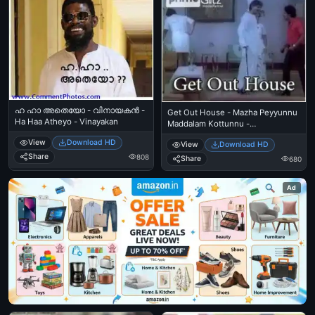
ഹ ഹാ അതെയോ - വിനായകന്‍ -
Get Out House - Mazha Peyyunnu
Ha Haa Atheyo - Vinayakan
Maddalam Kottunnu -
മോഹന്‍ലാല്‍ - Mohanlal -
View
Download HD
View
Download HD
ജഗദീഷ് - Jagadish
Share
808
Share
680
Ad