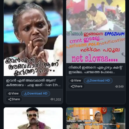
നിങ്ങള്‍ ഇങ്ങനെ എപ്പോഴും കമന്റ്
ഇടല്ലേ.. പണ്ടത്തെ പോലെ
നോട്ടിഫിക്കേഷന്‍ നോക്കാന്‍
ഇവന്‍ ഏത് അലവലാതി ആണ്
View
Download HD
പറ്റൂല. നെറ്റ് സ്ലോ ആണ് - Ningal
കര്‍ത്താവേ - ചാള മേരി - Ivan Ethu
ingane eppozhum ingane
Share
349
Alavalatthi Aanu Karthaave - Chala
comment idalle. Pandathe Pole
View
Download HD
Mary
notification nokkaan pattoola. Net
Share
1,202
slowa - Kalyanaraman