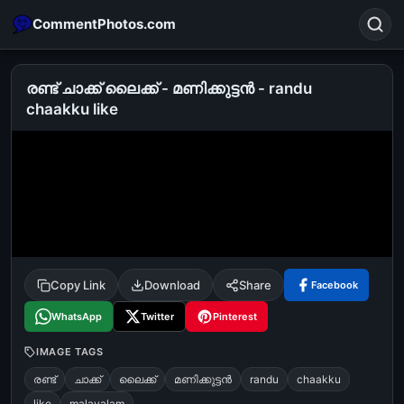
CommentPhotos.com
രണ്ട് ചാക്ക് ലൈക്ക് - മണിക്കുട്ടന്‍ - randu
chaakku like
Search
POPULAR SEARCHES
michael jackson eating popcorn
fun
like
suarez
lol
alok nath
rajnikanth
comedy
movie
tamil comedy
happy birthday
good night
Copy Link
Download
Share
Facebook
WhatsApp
Twitter
Pinterest
IMAGE TAGS
രണ്ട്
ചാക്ക്
ലൈക്ക്
മണിക്കുട്ടന്‍
randu
chaakku
like
malayalam