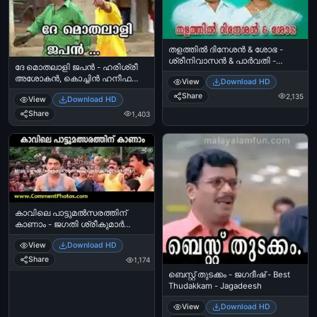
തളത്തിൽ ദിനേശൻ & ശോഭ -
ശ്രീനിവാസൻ & പാർവതി -
ദേ മൊതലാളി ജപന്‍ - ഹരിശ്രീ
Thalathil Dineshan & Shobha -
അശോകന്‍, കൊച്ചിന്‍ ഹനീഫ
View
Download HD
Sreenivasan & Parvathi
പഞ്ചാബിഹൗസ് - Dhe Mothalali
Share
2,135
View
Download HD
Japan - Harisree Ashokan, Kochin
Haneefa in Punjabi House
Share
1,403
കാവിലെ പാട്ടുമല്‍സരത്തിന്
കാണാം - ജഗതി ശ്രീകുമാര്‍
യോദ്ധ - Kaavile Pattumalsarathinu
View
Download HD
Kaanaam - Jagathy Sreekumar
Share
1,174
ബെസ്റ്റ് തുടക്കം - ജഗദീഷ് - Best
Thudakkam - Jagadeesh
View
Download HD