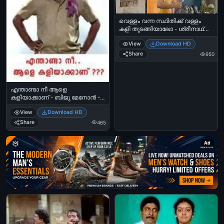
വെള്ളം വന്ന സ്ഥിതിക്ക് വള്ളം
കളി തുടങ്ങിയാലോ - ശ്രീനാഥ്
ഭാസി - Vellam Vanna Sthithikku
View
Download HD
Vallam Kali Thudangiyaalo -
Sreenath Bhasi in Honey Bee
Share
950
എന്താണ്ടാ നീ ആളെ
കളിയാക്കാണ് - ബിജു മേനോന്‍ -
Enthanda Nee Aale Kaliyakkanu -
View
Download HD
Biju Menon
Share
465
Ad