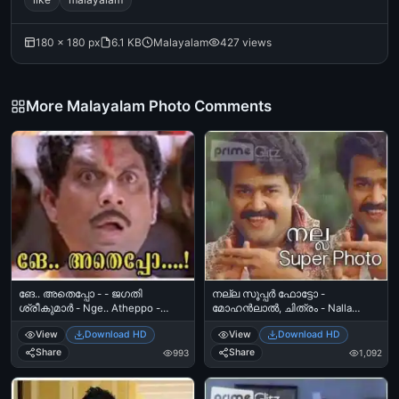
180 × 180 px
6.1 KB
Malayalam
427 views
More Malayalam Photo Comments
ങേ.. അതെപ്പോ - - ജഗതി
നല്ല സൂപ്പര്‍ ഫോട്ടോ -
ശ്രീകുമാര്‍ - Nge.. Atheppo -
മോഹന്‍ലാല്‍, ചിത്രം - Nalla
Jagathy Sreekumar in Yodha
Super Photo - Mohanlal in
View
Download HD
View
Download HD
Chithram
Share
Share
993
1,092