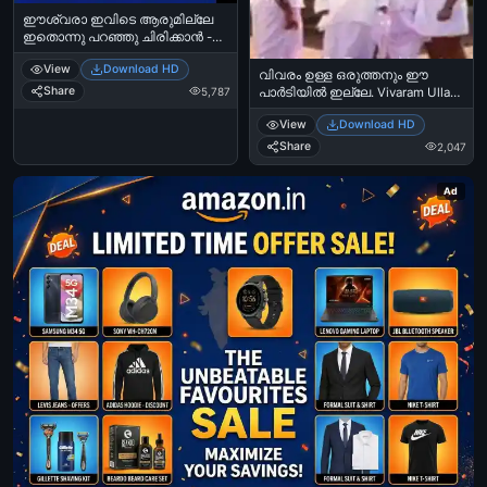
ഈശ്വരാ ഇവിടെ ആരുമില്ലേ
ഇതൊന്നു പറഞ്ഞു ചിരിക്കാന്‍ -
സലിം കുമാര്‍ - തെങ്കാശിപ്പട്ടണം -
View
Download HD
Eeshwara Ivide Aarumille Ithonnu
വിവരം ഉള്ള ഒരുത്തനും ഈ
Paranju Chirikkan - Salim Kumar in
Share
5,787
പാര്‍ടിയില്‍ ഇല്ലേ. Vivaram Ulla
Thenkashippattanam
Oruthanum Ee Partyil Ille..
View
Download HD
Mamukkoya
Share
2,047
Ad