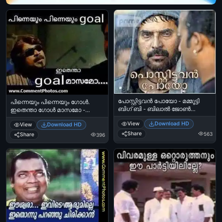
പോസ്റ്റിട്ടവന്‍ പോയോ - മമ്മൂട്ടി
പിന്നെയും പിന്നെയും ഗോള്‍.
ബിഗ്‌ ബി - ബിലാൽ ജോൺ
ഇതെന്താ ഗോള്‍ മാസമോ -
കുരിശിങ്കൽ - Postittavan Poyo -
സുരാജ് വെഞ്ഞാറമ്മൂട് -
View
Download HD
Mammootti - Bilal John
View
Download HD
Pinneyum Pinneyum Goal.
Kurishunkal - Big B
Share
Ithentha Goal Maasamo - Suraj
563
Share
396
Venjarammood in China Town