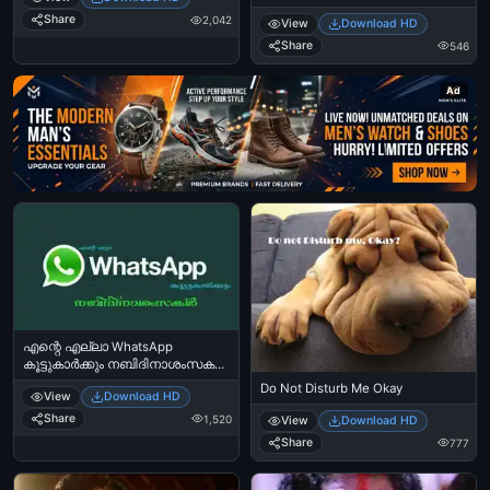
Kazhinju - Mukesh in To Harihar
ആന്‍ഡ്‌ പെപ്പര്‍ - Hahaha Enikku
Nagar
Share
2,042
View
Download HD
Vayya - Asif Ali, Babu Raj in Salt
and Pepper
Share
546
Ad
എന്റെ എല്ലാ WhatsApp
കൂട്ടുകാര്‍ക്കും നബിദിനാശംസകള്‍
- Ente Ellaa WhatsApp
Do Not Disturb Me Okay
View
Download HD
koottukaarkkum
Nabidhinashamsakal - Nabi Day
Share
1,520
View
Download HD
Wishes to Friends
Share
777