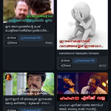
ഈ അസുഖത്തിന്റെ പേര്
പോളീസൈതീമിയറുബ്രാവീര
എന്നാ - ലാലു അലക്സ്‌
View
Download HD
മോഹന്‍ലാല്‍ മിന്നാരം - Ee
asukhathinte peru
Share
905
Polisaimiyarubravira ennaa - Lalu
Alex - Mohan Lal in Minnaram
Ivanekkond Valanjallo Ishwara
View
Download HD
Share
757
ഇന്ന് ഇനി നീ മിണ്ടരുത്. ഇന്നത്തെ
കോട്ട കഴിഞ്ഞു - മുകേഷ് - Innu Ini
ഹഹഹ എനിക്ക് വയ്യ അസിഫ്
Nee Mindaruth - Innathe Quota
അലി, ബാബു രാജ്, സാള്‍ട്ട്
View
Download HD