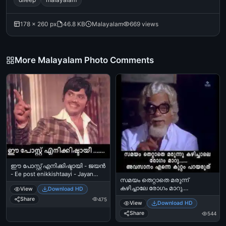
178 × 260 px
46.8 KB
Malayalam
669 views
More Malayalam Photo Comments
ഈ പോസ്റ്റ്‌ എനിക്കിഷ്ടായി - ജയന്‍
- Ee post enikkishtaayi - Jayan
സമയം തെറ്റാതെ മരുന്ന്
Smiling
കഴിച്ചാലേ രോഗം മാറു.
View
Download HD
അവസാനം എന്നെ കുറ്റം
Share
475
View
Download HD
പറയരുത് - ശങ്കരാടി - Samayam
Thettathe Marunnu Kazhichale
Share
544
Rogam Maaru. Avasaanam Enne