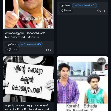
Mamukkoya as Police
View
Download HD
Share
3,451
നന്നായിട്ടുണ്ട് - മോഹന്‍ലാല്‍ -
Nannaayittund - Mohanlal -
Thumbs Up
View
Download HD
Share
534
എന്റെ ഫോട്ടോ കള്ളന്‍ കൊണ്ട്
പോയി - Ente Photo Kallan Kondu