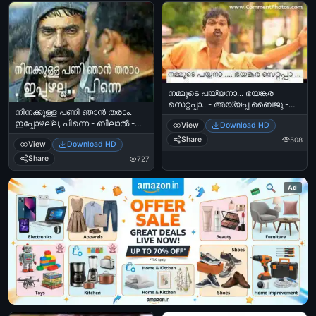
Kuttam Parayaruth - Shankaradi
Mental Doctor
നമ്മുടെ പയ്യനാ... ഭയങ്കര
സെറ്റപ്പാ.. - അയ്യപ്പ ബൈജു -
നിനക്കുള്ള പണി ഞാന്‍ തരാം.
Nammude Paiyana.. Bhayankara
ഇപ്പോഴല്ല, പിന്നെ - ബിലാല്‍ -
View
Download HD
Setupa - Aiyappa Baiju
മമ്മൂട്ടി - ബിഗ്‌ബി - Ninakkulla Pani
Share
508
View
Download HD
Njaan Tharaam. Ippozhalla, Pinne -
Bilal, Mammootti in BigB
Share
727
Ad