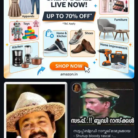
സട്ടപ്പ് ബ്ളഡി റാസ്കല് മാമുക്കോയ
- Shutup bloody rascal -