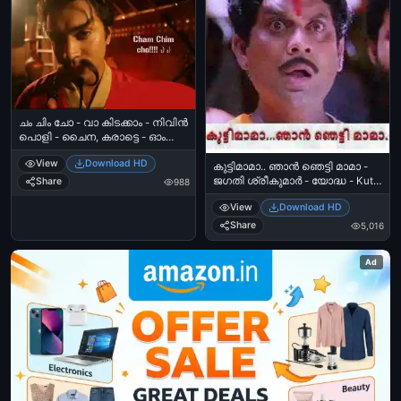
ചം ചിം ചോ - വാ കിടക്കാം - നിവിന്‍
പൊളി - ചൈന, കരാട്ടെ - ഓം
ശാന്തി ഓശാന - Cham Chim Cho.
View
Download HD
Vaa Kidakkaam - Nivin Poli as
കുട്ടിമാമാ.. ഞാന്‍ ഞെട്ടി മാമാ -
Chinese Karate Master in Om
ജഗതി ശ്രീകുമാര്‍ - യോദ്ധ - Kutti
Share
988
Shanti Oshana
Mama Njaan Njetti Mama - Jagathi
View
Download HD
in Yodha
Share
5,016
Ad