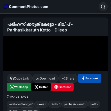
CommentPhotos.com
പരിഹസിക്കരുത് കേട്ടോ - ദിലിപ് -
Parihasikkaruth Ketto - Dileep
Search
POPULAR SEARCHES
michael jackson eating popcorn
fun
like
suarez
lol
alok nath
rajnikanth
comedy
movie
tamil comedy
happy birthday
good night
Copy Link
Download
Share
Facebook
WhatsApp
Twitter
Pinterest
IMAGE TAGS
പരിഹസിക്കരുത്
കേട്ടോ
ദിലിപ്
parihasikkaruth
ketto
dileep
malayalam