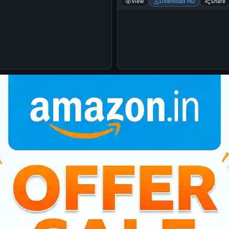
View
Download HD
Share