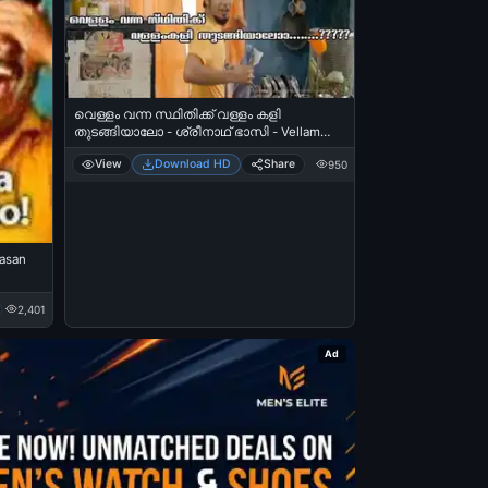
വെള്ളം വന്ന സ്ഥിതിക്ക് വള്ളം കളി
തുടങ്ങിയാലോ - ശ്രീനാഥ് ഭാസി - Vellam
Vanna Sthithikku Vallam Kali Thudangiyaalo -
View
Download HD
Share
950
Sreenath Bhasi in Honey Bee
asan
2,401
Ad