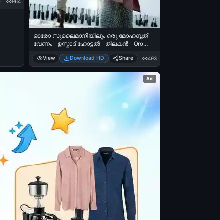
964
ഓരോ സുലൈമാനിയിലും ഒരു മോഹബ്ബത്
വേണം - ഉസ്താദ് ഹോട്ടല്‍ - തിലകന്‍ - Oro
Sulaimaniyium Oro Mohabbath Venam - Ustad
View
Download HD
Share
493
Hotel - Thilakan
Ad