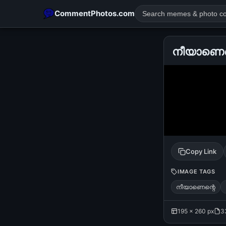
CommentPhotos.com
നീയാണെന്റ
POPULAR SEARCHES
michael jackson eating popcorn
fun
like
suarez
lol
rajnikanth
comedy
movie
tamil comedy
happy birth
Copy Link
IMAGE TAGS
നീയാണെന്റെ
195 × 260 px
3