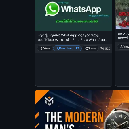
ഞാനല്ല
എന്റെ എല്ലാ WhatsApp കൂട്ടുകാര്‍ക്കും
ജഗതി - 
നബിദിനാശംസകള്‍ - Ente Ellaa WhatsApp
Jagath
koottukaarkkum Nabidhinashamsakal - Nabi
Vie
View
Download HD
Share
1,520
Day Wishes to Friends