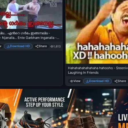
... എന്‍റെ ഗര്‍ഭം ഇങ്ങനല്ല -
Njanalla... Ente Garbham Inganalla -
i Sreekumar
w
Download HD
Share
1,613
Hahahahahahahaha hahooho - Sreeniv
Laughing In Friends
View
Download HD
Share