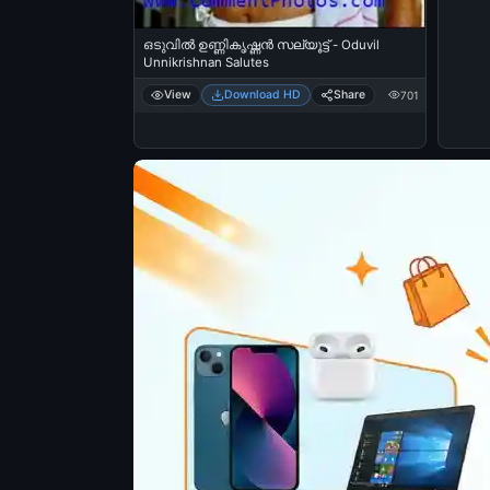
ഒടുവില്‍ ഉണ്ണികൃഷ്ണന്‍ സല്യൂട്ട് - Oduvil
Unnikrishnan Salutes
View
Download HD
Share
701