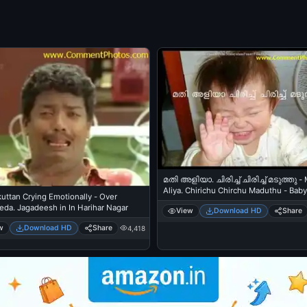
മതി അളിയാ. ചിരിച്ച് ചിരിച്ച് മടുത്തു - 
Aliya. Chirichu Chirchu Maduthu - Baby
uttan Crying Emotionally - Over
Laughing LOL
eda. Jagadeesh in In Harihar Nagar
View
Download HD
Share
w
Download HD
Share
4,418