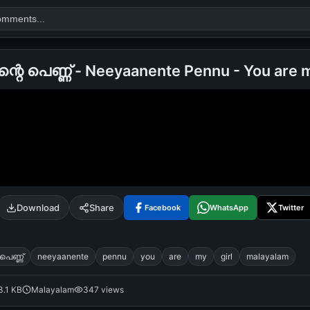
െ പെണ്ണ്‍ - Neeyaanente Pennu - You are m
Search
alok nath
day
good night
Download
Share
Facebook
WhatsApp
Twitter
പെണ്ണ്‍
neeyaanente
pennu
you
are
my
girl
malayalam
3.1 KB
Malayalam
347 views