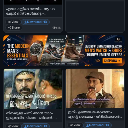
എന്താ കുട്ടീടെ നെയിം.. ആ പറ
ചേട്ടന്‍ ഒന്ന് കേള്‍ക്കട്ടെ -
മോഹന്‍ലാല്‍ - Entha Kutteede
View
Download HD
Name.. Aa Para Chettan Onnu
Kelkkatte - Mohanlal
Share
416
Ad
ഇനി എന്തൊക്കെ കാണണം
നിനക്കുള്ള പണി ഞാന്‍ തരാം.
എന്റെ ദൈവമേ - ശ്രീനിവാസന്‍ -
ഇപ്പോഴല്ല, പിന്നെ - ബിലാല്‍ -
Ini Enthokke Kaananam Ente
മമ്മൂട്ടി - ബിഗ്‌ബി - Ninakkulla Pani
View
Download HD
Daivame
View
Download HD
Njaan Tharaam. Ippozhalla, Pinne -