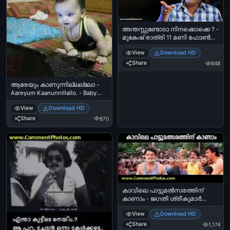
അന്തസ്സുണ്ടോടാ നിനക്കൊക്കെ ? -
മുകേഷ് രാത്രി 11 മണി ഫോണ്‍
കോള്‍ - - Anthassundoda
View
Download HD
Ninakkokke Anthass - Mukesh
Night 11 O Clock Phone Call
Share
848
ആരേയും കാണുന്നില്ലല്ലോ -
Aareyum Kaanunnillallo. - Baby
waiting online using laptop
View
Download HD
Share
870
കാവിലെ പാട്ടുമല്‍സരത്തിന്
കാണാം - ജഗതി ശ്രീകുമാര്‍
യോദ്ധ - Kaavile Pattumalsarathinu
View
Download HD
Kaanaam - Jagathy Sreekumar
Share
1,174