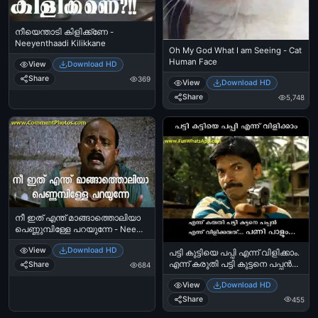
നീയെന്താടി കിളിക്ക്ണേ -
Neeyenthaadi Kilikkane
Oh My God What I am Seeing - Cat
Human Face
View
Download HD
Share
369
View
Download HD
Share
5,748
നീ ഇത് എന്ത് മാങ്ങാത്തൊലിയാ
പെണ്ണുമ്പിള്ളേ പറയുന്നേ - Nee
ithu enthu mangatholiya
View
Download HD
pennumbille parayunne - മാങ്ങ
പട്ടി കുട്ടിയെ പപ്പി എന്ന് വിളിക്കാം.
തൊലി - Manga tholi - കലാഭവന്‍
എന്ന് കരുതി പട്ടി കുട്ടനെ പപ്പന്‍
Share
684
ഷാജോണ്‍ - Kalabhavan Shajon
എന്ന്‍ വിളിക്കരുത്. പണി പാളും
View
Download HD
മോനേ - സുപ്പര്‍ സ്റ്റാര്‍ സന്തോഷ്‌
പണ്ഡിറ്റ്‌ - Patti Kuttiye Puppy
Share
455
Ennu Vilikkam. Ennu Karuthi Patti