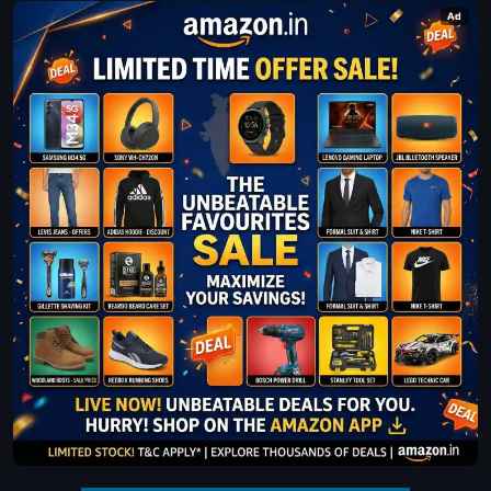
Kuttane Pappan Ennu Vilikkaruth.
Ad
Pani Paalum Mone - Super Star
Santhosh Pandit