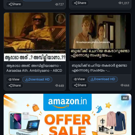
Share
1,017
Bilal, Mammootti in BigB
Share
727
ബുദ്ധിക്ക് ചെറിയ തകരാര്‍ ഉണ്ടോ
ആരാടാ അത്. അമ്പിളിയാണോ -
എന്നൊരു സംശയം -
Aaraadaa Ath. Ambiliyaano - ABCD
വിജയരാഘവന്‍ - Budhikku
View
Download HD
View
Download HD
Cheriya Thakarar Undo Ennoru
Samshayam - Vijayaraghavan in
Share
Share
444
449
Marykkundoru Kunjaadu
Ad