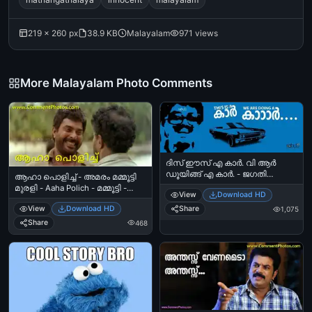
219 × 260 px
38.9 KB
Malayalam
971 views
More Malayalam Photo Comments
ദിസ്‌ ഈസ് എ കാര്‍. വി ആര്‍
ഡൂയിങ്ങ് എ കാര്‍. - ജഗതി
ആഹാ പൊളിച്ച് - അമരം മമ്മൂട്ടി
ശ്രീകുമാര്‍ - This is a Car. We are
മുരളി - Aaha Polich - മമ്മൂട്ടി -
View
Download HD
doing a car Aram Plus Aram
Mammootti
Kinnaram - Jagathy Sreekumar
View
Download HD
Share
1,075
Share
468