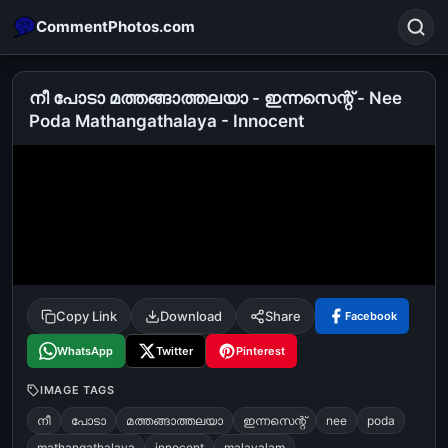
CommentPhotos.com
നീ പോടാ മത്തങ്ങാത്തലയാ - ഇന്നസെന്റ് - Nee
Poda Mathangathalaya - Innocent
Search
POPULAR SEARCHES
michael jackson eating popcorn
fun
like
suarez
lol
alok nath
rajnikanth
comedy
movie
tamil comedy
happy birthday
good night
Copy Link
Download
Share
Facebook
WhatsApp
Twitter
Pinterest
IMAGE TAGS
നീ
പോടാ
മത്തങ്ങാത്തലയാ
ഇന്നസെന്റ്
nee
poda
mathangathalaya
innocent
malayalam