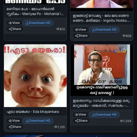
മണിയാ പോ - മോഹന്‍ലാല്‍
സ്ഫടികം - Maniyaa Po - Mohanlal in
ഇങ്ങോട്ട് നോക്കു - ബേ ബേ ഞൌ
Sphadikam
ഞൌ.. മതിയോ - Ingottu Nokku..
View
Download HD
Be Be Njou.. Mathiyo Jagathy
Share
810
View
Download HD
Sreekumar Funny Expression
Share
909
ഇതൊന്നും റാഡിക്കലായുള്ള ഒരു
മാറ്റമല്ല - ശങ്കരാടി, സന്ദേശം -
Ithonnum Radicalaayulla Oru
എടാ ഭയങ്കരാ - Eda bhayankara
View
Download HD
Maattamalla - Shankaradi In
Sandhesham
View
Download HD
Share
1,034
Share
1,105