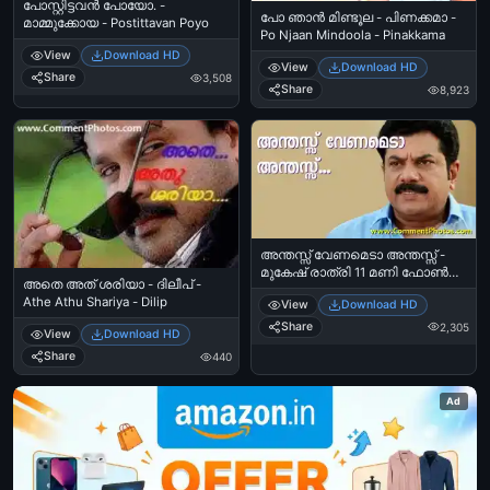
പോസ്റ്റിട്ടവന്‍ പോയോ. -
പോ ഞാന്‍ മിണ്ടൂല - പിണക്കമാ -
മാമ്മുക്കോയ - Postittavan Poyo
Po Njaan Mindoola - Pinakkama
View
Download HD
View
Download HD
Share
3,508
Share
8,923
അന്തസ്സ് വേണമെടാ അന്തസ്സ് -
മുകേഷ് രാത്രി 11 മണി ഫോണ്‍
അതെ അത് ശരിയാ - ദിലീപ് -
കോള്‍ - Anthas Venameda
Athe Athu Shariya - Dilip
View
Download HD
Anthassu - Mukesh Night 11 O
Clock Phone Call
Share
2,305
View
Download HD
Share
440
Ad