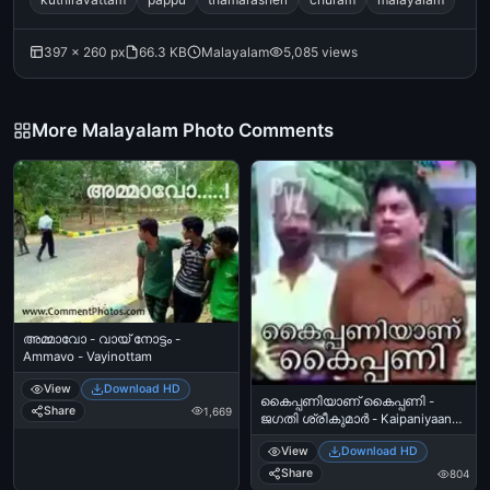
397 × 260 px
66.3 KB
Malayalam
5,085 views
More Malayalam Photo Comments
അമ്മാവോ - വായ്‌ നോട്ടം -
Ammavo - Vayinottam
View
Download HD
കൈപ്പണിയാണ് കൈപ്പണി -
Share
1,669
ജഗതി ശ്രീകുമാര്‍ - Kaipaniyaanu
Kaipani - Jagathy Sreekumar
View
Download HD
Share
804