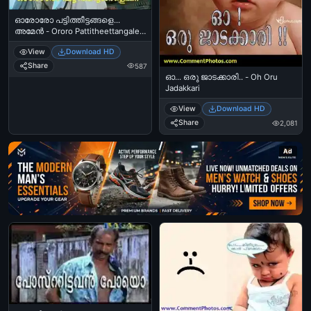
ഓരോരോ പട്ടിത്തീട്ടങ്ങളെ...
അമേന്‍ - Ororo Pattitheettangale..
Amen
View
Download HD
Share
587
ഓ... ഒരു ജാടക്കാരി.. - Oh Oru
Jadakkari
View
Download HD
Share
2,081
Ad