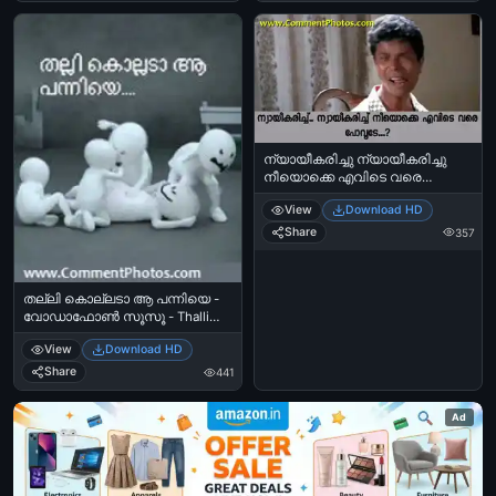
ന്യായീകരിച്ചു ന്യായീകരിച്ചു
നീയൊക്കെ എവിടെ വരെ
പോവുടെ - Nyayekarichu
View
Download HD
Nyayeekarichu neeyokke evide
vare pokuvade - ഇന്ദ്രന്‍സ്
Share
357
പഞ്ചാബിഹൌസ് - Indrans -
Panjabi House - drinking vellamadi
scene
തല്ലി കൊല്ലടാ ആ പന്നിയെ -
വോഡാഫോണ്‍ സൂസൂ - Thalli
Kollada Aa Panniye - Vodafone
View
Download HD
Zoozoos
Share
441
Ad