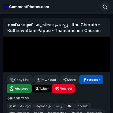
CommentPhotos.com
ഇത് ചെറുത് - കുതിരവട്ടം പപ്പു - Ithu Cheruth -
Kuthiravattam Pappu - Thamarasheri Churam
Search
POPULAR SEARCHES
michael jackson eating popcorn
fun
like
suarez
lol
alok nath
rajnikanth
comedy
movie
tamil comedy
happy birthday
good night
Copy Link
Download
Share
Facebook
WhatsApp
Twitter
Pinterest
IMAGE TAGS
ഇത്
ചെറുത്
കുതിരവട്ടം
പപ്പു
ithu
cheruth
kuthiravattam
pappu
thamarasheri
churam
malayalam