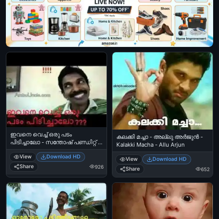
ഇവനെ വെച്ച് ഒരു പടം
കലക്കി മച്ചാ - അല്ലു അര്‍ജുന്‍ -
പിടിച്ചാലോ - സന്തോഷ്‌ പണ്ഡിറ്റ്‌ -
Kalakki Macha - Allu Arjun
Ivane Vachu Oru Padam Pidichalo -
View
Download HD
Santhosh Pandit
View
Download HD
Share
926
Share
652