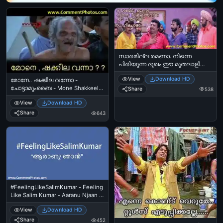
സാരമില്ല രമണാ. നിന്നെ
പിരിയുന്ന ദുഖം ഈ മുതലാളി
സഹിച്ചോളാം - - ഹരിശ്രീ
View
Download HD
അശോകന്‍ - Harisree Ashokan -
മോനേ.. ഷക്കീല വന്നോ -
കൊച്ചിന്‍ ഹനീഫ - Saaramilla
ചോട്ടാമുംബൈ - Mone Shakkeela
Share
538
Ramana. Ninne Piriyunna Dhukham
Vanno - ChottaMumbai
View
Download HD
Ee Mothalali Sahicholaam - Kochin
Haneefa -
Share
643
#FeelingLikeSalimKumar - Feeling
Like Salim Kumar - Aaranu Njaan -
ആരാണ് ഞാന്‍ - സലിം കുമാര്‍
View
Download HD
Share
452