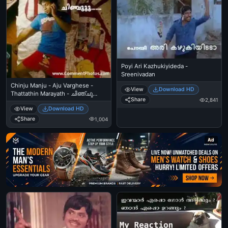
Poyi Ari Kazhukiyideda -
Sreenivadan
Chinju Manju - Aju Varghese -
View
Download HD
Thattathin Marayath - ചിഞ്ചു
Share
2,841
മഞ്ചൂ
View
Download HD
Share
1,004
Ad