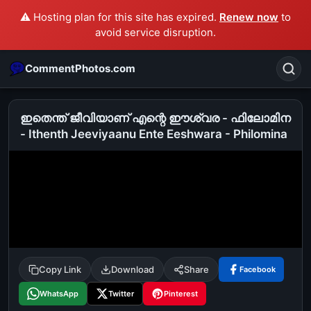
⚠️ Hosting plan for this site has expired.
Renew now
to
avoid service disruption.
CommentPhotos.com
ഇതെന്ത് ജീവിയാണ് എന്റെ ഈശ്വര - ഫിലോമിന
- Ithenth Jeeviyaanu Ente Eeshwara - Philomina
Search
POPULAR SEARCHES
michael jackson eating popcorn
fun
like
suarez
lol
alok nath
rajnikanth
comedy
movie
tamil comedy
happy birthday
good night
Copy Link
Download
Share
Facebook
WhatsApp
Twitter
Pinterest