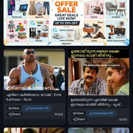
എന്‍റെ കര്‍ത്താവെ. റോക്ക് - Ente
Karthave - Rock
ഉണ്ടായിരുന്ന എനര്‍ജി ഒക്കെ
ഇന്നലെ രാത്രി തീര്‍ന്നു - ദൃശ്യം
View
Download HD
- മോഹന്‍ലാല്‍ - Undaayirunna
View
Download HD
Energy Okke Innale Raathri
Share
508
Theernnu - Mohanlal in Dhrishyam
Share
445