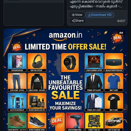
എന്നെ കൊണ്ട് വെറുതെ ടൂള്‍സ്
എടുപ്പിക്കല്ലേ - സലിം കുമാര്‍ -
Enne Kondu Veruthe Tools
View
Download HD
Eduppikkalle. - Salim Kumar in
Best Actor
Share
837
Ad