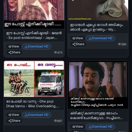
ഇവന്മാര്‍ എപ്പോ ഗോള്‍ അടിക്കും.
ഞാന്‍ എപ്പോ ഉറങ്ങും - My
ഈ പോസ്റ്റ്‌ എനിക്കിഷ്ടായി - ജയന്‍
Reaction - Ivanmar Eppo Goal
- Ee post enikkishtaayi - Jayan
View
Download HD
Adikkum, Njaan Eppo Urangum -
Smiling
Worried Pug Dog Watching
Share
390
View
Download HD
Football Match at Night
Share
475
ദേ പോയി ദാ വന്നു - Dhe poyi
Dhaa Vannu - Bike Overloading,
Accident, Ambulance
ക്രിക്കറ്റ് കാണാനുള്ള മോഹം
View
Download HD
കൊണ്ട് ചോദിക്കുവാ.. സച്ചിനെ
Share
897
വീണ്ടും കളിപ്പിക്കാന്‍ പറ്റുവോ
View
Download HD
സാര്‍ മോഹന്‍ ലാല്‍ - ചിത്രം -
Cricket kaanaanulla moham kondu