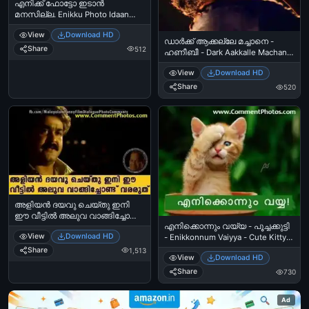
എനിക്ക് ഫോട്ടോ ഇടാന്‍
മനസില്ല. Enikku Photo Idaan
Manasilla
View
Download HD
ഡാര്‍ക്ക്‌ ആക്കല്ലേ മച്ചാനെ -
Share
512
ഹണീബീ - Dark Aakkalle Machane
- Honey Bee, Asif Ali
View
Download HD
Share
520
അളിയന്‍ ദയവു ചെയ്തു ഇനി
ഈ വീട്ടില്‍ അലുവ വാങ്ങിച്ചോണ്ട്
എനിക്കൊന്നും വയ്യ - പൂച്ചക്കുട്ടി
വരരുത് - മോഹന്‍ലാല്‍ മിഥുനം -
View
Download HD
- Enikkonnum Vaiyya - Cute Kitty
Aliyan dhayavu cheythu ini ee
Cat Closing Eyes
veettil aluva vaangichond vararuth
Share
1,513
View
Download HD
- Mohanlal in Midhunam
Share
730
Ad