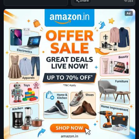
Share
384
chodhikkuva.. Sachine Veendum
kalippikkaan pattuvo sir - Mohan
Ad
Lal in Chithram