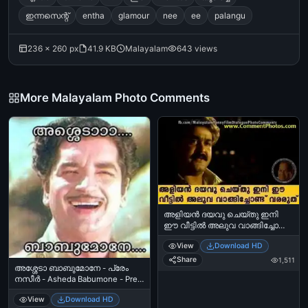
ഇന്നസെന്റ്
entha
glamour
nee
ee
palangu
236 × 260 px
41.9 KB
Malayalam
643 views
More Malayalam Photo Comments
അളിയന്‍ ദയവു ചെയ്തു ഇനി
ഈ വീട്ടില്‍ അലുവ വാങ്ങിച്ചോണ്ട്
വരരുത് - മോഹന്‍ലാല്‍ മിഥുനം -
View
Download HD
Aliyan dhayavu cheythu ini ee
veettil aluva vaangichond vararuth
Share
1,511
അശ്ശേടാ ബാബുമോനേ - പ്രേം
- Mohanlal in Midhunam
നസീര്‍ - Asheda Babumone - Prem
Naseer
View
Download HD