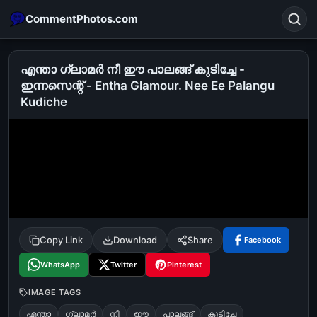
CommentPhotos.com
എന്താ ഗ്ലാമര്‍ നീ ഈ പാലങ്ങ് കുടിച്ചേ -
ഇന്നസെന്റ് - Entha Glamour. Nee Ee Palangu
Kudiche
Search
POPULAR SEARCHES
michael jackson eating popcorn
fun
like
suarez
lol
alok nath
rajnikanth
comedy
movie
tamil comedy
happy birthday
good night
Copy Link
Download
Share
Facebook
WhatsApp
Twitter
Pinterest
IMAGE TAGS
എന്താ
ഗ്ലാമര്‍
നീ
ഈ
പാലങ്ങ്
കുടിച്ചേ