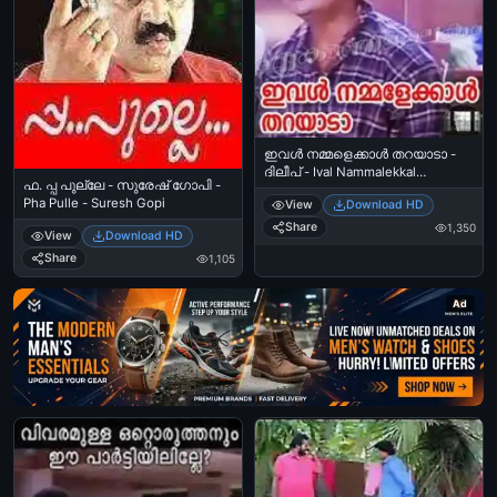
ഇവള്‍ നമ്മളെക്കാള്‍ തറയാടാ -
ദിലീപ് - Ival Nammalekkal
ഫ. പ്പ പുല്ലേ - സുരേഷ് ഗോപി -
Tharayada - Dilip
Pha Pulle - Suresh Gopi
View
Download HD
Share
1,350
View
Download HD
Share
1,105
Ad