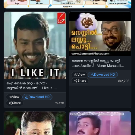
മോനേ മനസ്സില്‍ ലഡ്ഡു പൊട്ടി -
കാഡ്ബറീസ് - Mone Manassil
Laddu Potti - Cadburies
View
Download HD
Share
2,203
ഐ ലൈക് ഇറ്റ്‌ - ഭഗത് -
തട്ടത്തിന്‍ മറയത്ത് - I Like It -
Bhagath in Thattathin Marayath
View
Download HD
Share
420