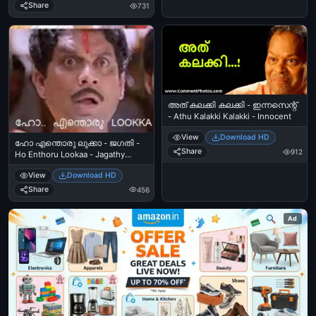
Share
731
അത് കലക്കി കലക്കി - ഇന്നസെന്റ്
- Athu Kalakki Kalakki - Innocent
View
Download HD
ഹോ എന്തൊരു ലുക്കാ - ജഗതി -
Share
912
Ho Enthoru Lookaa - Jagathy
Sreekumar
View
Download HD
Share
456
Ad