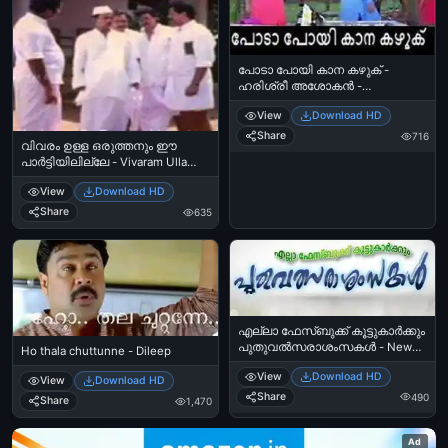
പോടാ പോയി കാന കഴുക് -
ഹരിശ്രീ അശോകന്‍ -
പഞ്ചാബിഹൌസ് - Poda Poyi
View
Download HD
Kaana Kazhuku - Harisree
Ashokan in Punjabi House
Share
716
വിവരം ഉള്ള ഒരുത്തനും ഈ
പാര്‍ട്ടിയിലില്ലേ - Vivaram Ulla
Oruthanum Ee Partyil Ille
View
Download HD
Share
635
എല്ലാ ഫേസ്ബുക്ക് കൂട്ടുകാര്‍ക്കും
പുതുവല്‍സരാശംസകള്‍ - New
Ho thala chuttunne - Dileep
Year Wishes for All Facebook
View
Download HD
Friends
View
Download HD
Share
490
Share
1,470
Ad