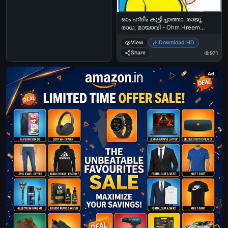
ഓം ഹ്രീം കുട്ടിച്ചാത്താ. രാജു,
രാധ, മായാവി - Ohm Hreem
Kuttichatha - Raju, Radha, Mayavi
View
Download HD
Share
971
Ad