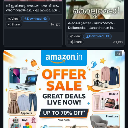
നീ ഇത്രയും ഭയങ്കരനായ വിവരം
ഞാനറിഞ്ഞില്ല - മോഹന്‍ലാല്‍ -
Nee Ithrayum Bhayankaranaaya
View
Download HD
Vivaram Njaan Arinjilla - Mohanlal
കൊല്ലുമെടാ - ജനാര്‍ദ്ദനന്‍ -
Share
4,577
Kollumedaa - Janardhanan in
Friends
View
Download HD
Share
1,133
Ad