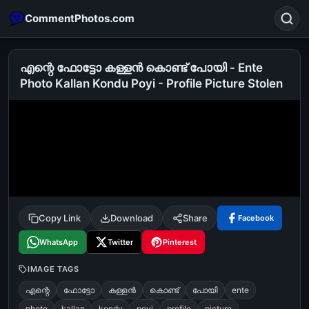
CommentPhotos.com
എന്റെ ഫോട്ടോ കള്ളന്‍ കൊണ്ട് പോയി - Ente
Photo Kallan Kondu Poyi - Profile Picture Stolen
Search
POPULAR SEARCHES
michael jackson eating popcorn
fun
like
suarez
lol
alok nath
rajnikanth
comedy
movie
tamil comedy
happy birthday
good night
Copy Link
Download
Share
Facebook
WhatsApp
Twitter
Pinterest
IMAGE TAGS
എന്റെ
ഫോട്ടോ
കള്ളന്‍
കൊണ്ട്
പോയി
ente
photo
kallan
kondu
poyi
profile
picture