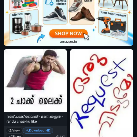
രണ്ട് ചാക്ക് ലൈക്ക് - മണിക്കുട്ടന്‍ -
randu chaakku like
View
Download HD
Share
427