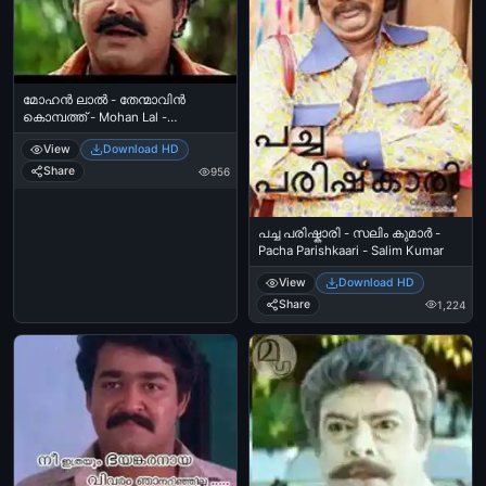
മോഹന്‍ ലാല്‍ - തേന്മാവിന്‍
കൊമ്പത്ത് - Mohan Lal -
Thenmavin Kombath
View
Download HD
Share
956
പച്ച പരിഷ്കാരി - സലിം കുമാര്‍ -
Pacha Parishkaari - Salim Kumar‍
View
Download HD
Share
1,224