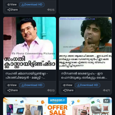
View
Download HD
Share
515
സംഗതി ക്ലാസായിട്ടുണ്ട്ഷ്ടാ -
സീസണല്‍ ദേശസ്നേഹം - ഈ
പ്രാഞ്ചിയേട്ടന്‍ - മമ്മൂട്ടി -
ഫെസ്ബുക്കും ഓര്‍കുട്ടും ഒക്കെ
Sangathi Class Aayyittundshta -
വരണതിനു മുന്നേ ഈ കണ്ട
View
Download HD
View
Download HD
Pranchiyettan - Mammootti
ആളുകള്‍ ഒക്കെ എങ്ങനാ
ദേശസ്നേഹം പ്രകടിപ്പിച്ചിരുന്നെ -
Share
Share
513
471
Seasonal Dheshasneham - Ee
facebookum orkutum okke
Ad
varanathinu munne ee kanda
aalukal okke engana
dheshasneham
prakadippichirunne - Sachin in