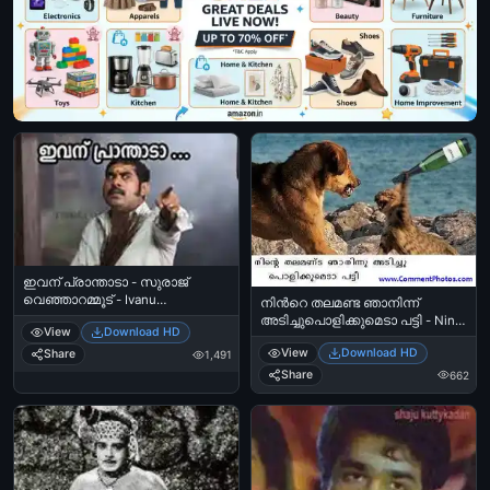
1983
ഇവന് പ്രാന്താടാ - സുരാജ്
വെഞ്ഞാറമ്മൂട് - Ivanu
നിന്‍റെ തലമണ്ട ഞാനിന്ന്
praanthaadaa - Suraj
അടിച്ചുപൊളിക്കുമെടാ പട്ടി - Ninte
View
Download HD
Venjarammoodu
Thalamanda Njaaninnu adichu
View
Download HD
Share
polikkumeda Patti - Cat Beats Dog
1,491
with a bottle
Share
662