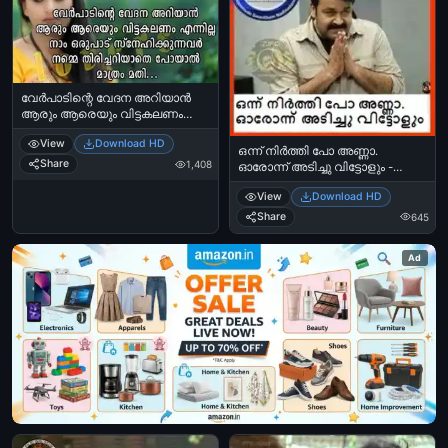
വേര്‍പാടിന്റെ വേദന അറിയാന്‍
ആരും ആരെയും വിട്ടകലണം
എന്നില്ല - Verpadinte Vedhana
View
Download HD
Ariyaan Aarum Aareyum Vittakalam
ഒന്ന് നിര്‍ത്തി പോ അണ്ണാ.
Ennilla.
Share
1,408
ഓരോന്ന് അടിച്ചു വിട്ടോളും -
മോഹന്‍ലാല്‍ - Onnu Nirthi Po
View
Download HD
Anna. Oronnu Adichu Vittolum -
Mohan Lal
Share
645
Ad