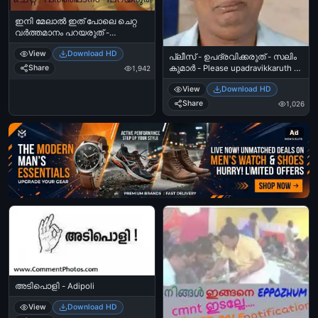
ഇനി മേലാല്‍ ഇത് പോലെ ചെറ്റ
വര്‍ത്തമാനം പറയരുത് -
മാമുക്കോയ, ഇന്നസെന്റ് - Ini Melal
View
Download HD
Ithupole Chetta Varthamanam
പ്ലീസ് - ഉപദ്രവിക്കരുത് - സലിം
Parayaruth - Mamukkoya slaps
കുമാര്‍ - Please upadravikkaruth -
Share
1,942
Innocent
Salim Kumar
View
Download HD
Share
1,026
Ad
അടിപൊളി - Adipoli
View
Download HD