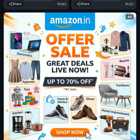
Sreenivasan,
Share
Share
983
357
Vadakkunokkiyanthram
Ad