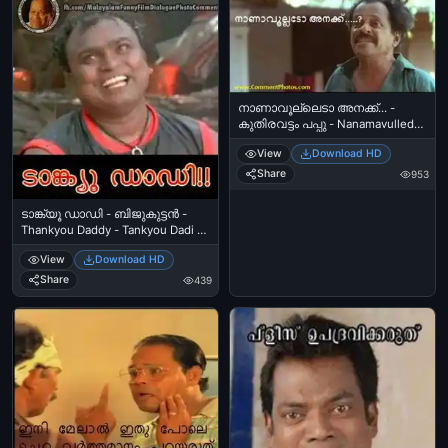
നാണാവൂല്ലെടാ അനക്ക്... -
കുതിരവട്ടം പപ്പു - Nanamavulleda
Anakku - Kuthiravattam Pappu
View
Download HD
Share
953
ടാങ്ക്യൂ ഡാഡി - ബിജുകുട്ടന്‍ -
Thankyou Daddy - Tankyou Dadi -
Bijukuttan
View
Download HD
Share
439