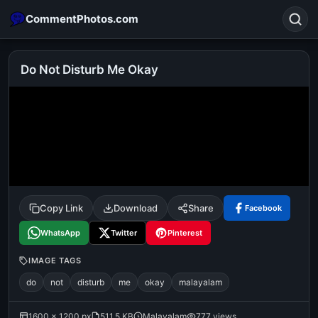
CommentPhotos.com
Do Not Disturb Me Okay
Search
POPULAR SEARCHES
michael jackson eating popcorn
fun
like
suarez
lol
alok nath
rajnikanth
comedy
movie
Copy Link
Download
Share
Facebook
tamil comedy
happy birthday
good night
WhatsApp
Twitter
Pinterest
IMAGE TAGS
do
not
disturb
me
okay
malayalam
1600 × 1200 px
511.5 KB
Malayalam
777 views