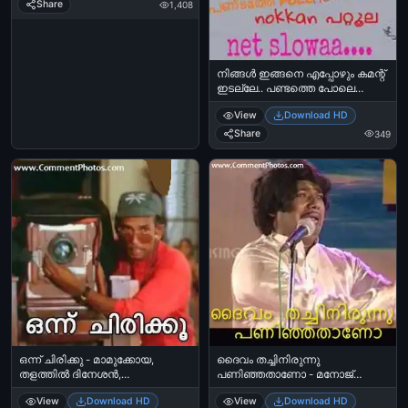
Share
1,408
നിങ്ങള്‍ ഇങ്ങനെ എപ്പോഴും കമന്റ്
ഇടല്ലേ.. പണ്ടത്തെ പോലെ
നോട്ടിഫിക്കേഷന്‍ നോക്കാന്‍
View
Download HD
പറ്റൂല. നെറ്റ് സ്ലോ ആണ് - Ningal
ingane eppozhum ingane
Share
349
comment idalle. Pandathe Pole
notification nokkaan pattoola. Net
slowa - Kalyanaraman
ഒന്ന് ചിരിക്കു - മാമുക്കോയ,
ദൈവം തച്ചിനിരുന്നു
തളത്തില്‍ ദിനേശന്‍,
പണിഞ്ഞതാണോ - മനോജ്‌
ശ്രീനിവാസന്‍ - Onnu Chirikku -
ഗിന്നസ് - Dhaivam Thachinirunnu
View
Download HD
View
Download HD
Thalathil Dineshan, Mamukkoya,
Paninjathano