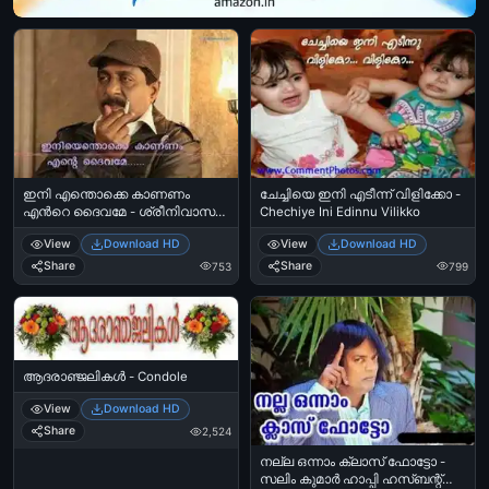
ഇനി എന്തൊക്കെ കാണണം
ചേച്ചിയെ ഇനി എടീന്ന് വിളിക്കോ -
എന്‍റെ ദൈവമേ - ശ്രീനിവാസന്‍
Chechiye Ini Edinnu Vilikko
- Ini Enthokke Kaananam Ente
View
Download HD
View
Download HD
Daivame - Sreenivasam
Share
Share
753
799
ആദരാഞ്ജലികള്‍ - Condole
View
Download HD
Share
2,524
നല്ല ഒന്നാം ക്ലാസ് ഫോട്ടോ -
സലിം കുമാര്‍ ഹാപ്പി ഹസ്ബന്റ്സ്