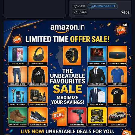
- Nalla Onnaam Class Photo -
View
Download HD
Salim Kumar‍ in Happy Husbands
Share
808
Ad