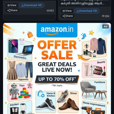
കുത്തി കൊടല്‍ മാല
കരുതി അതിനുളിലുള്ള ആള്‍
View
Download HD
പുറത്തിടുമെന്ന്‍ - കീലേരി അച്ചു -
വട്ടന്‍ ആണെന്ന്
മാമുക്കോയ - Ee Postitta Thendiye
Share
682
View
Download HD
തെറ്റിദ്ധരിക്കരുത്. പണി പാളും
Kandaal Paranjekku Kuthi Kodal
മോനേ - സുപ്പര്‍ സ്റ്റാര്‍ സന്തോഷ്‌
Share
396
Maala Purathidumennu - Keeleri
പണ്ഡിറ്റ്‌ - Thattathinte Niram
Achu - Mamukkoya
Karuppu Aanennu Karuthi
Ad
Athinullilulla Aal Vattan Aanennu
Thettidharikkaruth. Pani Paalum
Mone - Super Star Santhosh Pandit