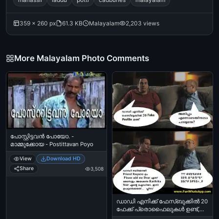
359 × 260 px
61.3 KB
Malayalam
2,203 views
More Malayalam Photo Comments
പോസ്റ്റിട്ടവന്‍ പോയോ. -
മാമ്മുക്കോയ - Postittavan Poyo
View
Download HD
Share
3,508
ഡാഡി എനിക്ക് ഫേസ്ബുക്കില്‍ 20
ഫേക്ക് പ്രൊഫൈലുകള്‍ ഉണ്ട്,
ഫ്രണ്ട് റിക്വസ്റ്റ്, മെസ്സേജ് - Dad I