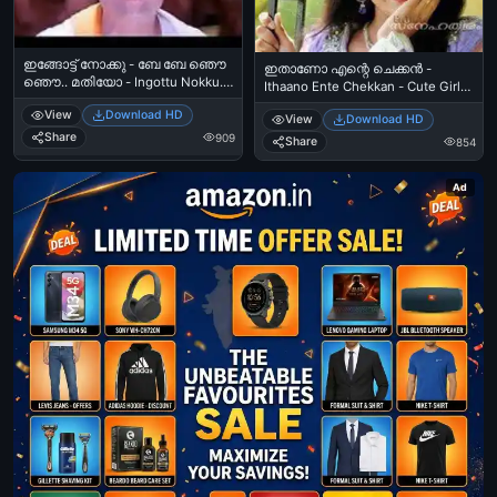
ഇങ്ങോട്ട് നോക്കു - ബേ ബേ ഞൌ
ഇതാണോ എന്റെ ചെക്കന്‍ -
ഞൌ.. മതിയോ - Ingottu Nokku..
Ithaano Ente Chekkan - Cute Girl
Be Be Njou.. Mathiyo Jagathy
Wondering
View
Download HD
Sreekumar Funny Expression
View
Download HD
Share
909
Share
854
Ad