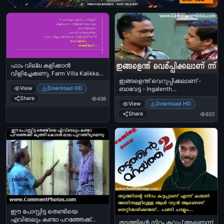
ഫാം വില്ല കളിക്കാന്‍
വിളിച്ചേക്കണു. Farm Villa Kalikkan
ഇങ്ങളെന്ത്‌ വെറുപ്പിക്കലാണ് -
Vilichekkanu. Nammalilley.
View
Download HD
ബാവേട്ട - Ingalenth
Veruppikkalaanu Baavetta
Share
436
View
Download HD
Share
920
ഈ പോസ്റ്റിട്ട തെണ്ടിയെ
എവിടേലും കണ്ടാ പറഞ്ഞേക്ക്
തട്ടത്തിന്റെ നിറം കറുപ്പ് ആണെന്ന്