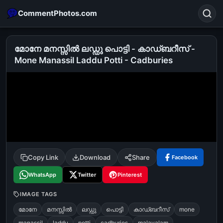
CommentPhotos.com
മോനേ മനസ്സില്‍ ലഡ്ഡു പൊട്ടി - കാഡ്ബറീസ് -
Mone Manassil Laddu Potti - Cadburies
Search
POPULAR SEARCHES
michael jackson eating popcorn
fun
like
suarez
lol
alok nath
rajnikanth
comedy
movie
tamil comedy
happy birthday
good night
Copy Link
Download
Share
Facebook
WhatsApp
Twitter
Pinterest
IMAGE TAGS
മോനേ
മനസ്സില്‍
ലഡ്ഡു
പൊട്ടി
കാഡ്ബറീസ്
mone
manassil
laddu
potti
cadburies
malayalam