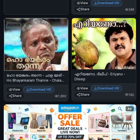
View
Download HD
Have 20 Fake Profiles in
Facebook. You Used to Send
Share
349
Friend Request and Messages Like
Add Me Dear..
എറിയണോ. ദിലീപ് - Eriyano -
ഹോ ഭയങ്കരം തന്നെ - ചാള മേരി -
Dileep
Ho Bhayankaram Thanne - Chala
Mary
View
Download HD
View
Download HD
Share
762
Share
1,902
Ad