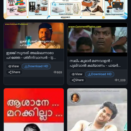
ഇജ്ജ് സുന്ദരി അല്ലെന്നാരാ
പറഞ്ഞേ - ശ്രീനിവാസന്‍ - Ijj
സലിം കുമാര്‍ മണവാളന്‍ -
Sundari Allennara Paranje -
പുലിവാല്‍ കല്യാണം - ഫയര്‍
View
Download HD
Sreenivasan
ഫോഴ്സ് നന്ദി രേഖപ്പെടുത്തല്‍ -
Share
869
View
Download HD
Salim Kumar Wondering,
Exclamation - Manavalan Pulival
Share
1,009
Kalyanam - Eye Pop - Pop eye -
സലിം കുമാര്‍ - Salim Kumar‍