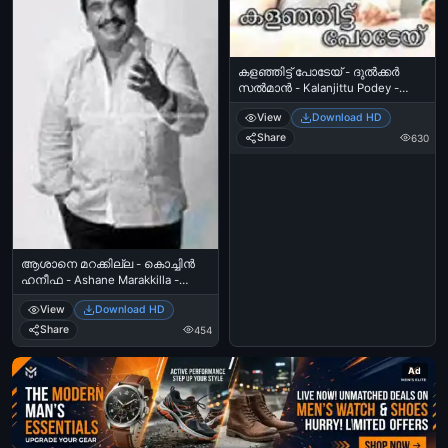
കളഞ്ഞിട്ട് പോടേയ് - ദുല്‍ക്കര്‍
സല്‍മാന്‍ - Kalanjittu Podey -
Dulkar Salman
View
Download HD
Share
630
ആശാനെ മറക്കില്ല - കൊച്ചിന്‍
ഹനീഫ - Ashane Marakkilla -
Kochin Haneefa
View
Download HD
Share
454
Ad