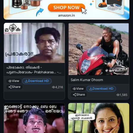
പ്രഭാകരാ. തിലകന്‍ -
പട്ടണപ്രവേശം- Prabhakaraa... -
Thilakan - Pattanapravesham
Salim Kumar Dhoom
View
Download HD
Share
4,216
View
Download HD
Share
1,585