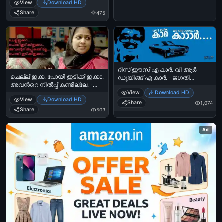
View
Download HD
Share
475
ദിസ്‌ ഈസ് എ കാര്‍. വി ആര്‍
ചെല്ല് ഇക്ക. പോയി ഇടിക്ക് ഇക്കാ.
ഡൂയിങ്ങ് എ കാര്‍. - ജഗതി
അവന്‍റെ നില്‍പ്പ് കണ്ടില്ലേ. -
ശ്രീകുമാര്‍ - This is a Car. We are
Chellu Ikka. Poyi Idikku Ikka.
View
Download HD
doing a car Aram Plus Aram
View
Download HD
Avante Nilppu Kandille - Annayum
Kinnaram - Jagathy Sreekumar
Share
1,074
Rasoolum
Share
503
Ad