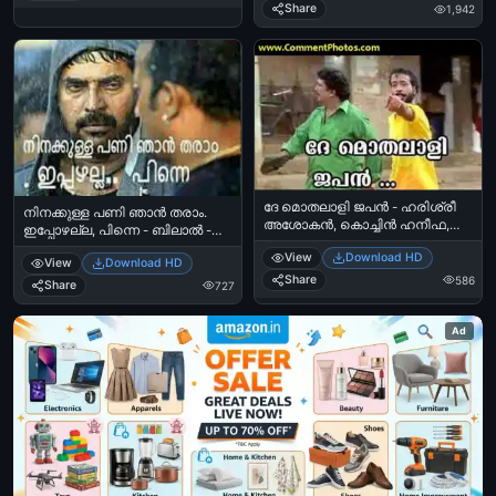
theerumaanichu. Ini aarumenne
Parayaruth - Mamukkoya slaps
Share
1,942
cheethayaakkaan shramikkaruth. -
Innocent
New Year Resolution
ദേ മൊതലാളി ജപന്‍ - ഹരിശ്രീ
നിനക്കുള്ള പണി ഞാന്‍ തരാം.
അശോകന്‍, കൊച്ചിന്‍ ഹനീഫ,
ഇപ്പോഴല്ല, പിന്നെ - ബിലാല്‍ -
പഞ്ചാബിഹൗസ് - Dhe Mothalaali
മമ്മൂട്ടി - ബിഗ്‌ബി - Ninakkulla Pani
View
Download HD
Japan - Harisre Ashokan, Kochin
View
Download HD
Njaan Tharaam. Ippozhalla, Pinne -
Haneefa in Punjabihouse
Share
586
Bilal, Mammootti in BigB
Share
727
Ad