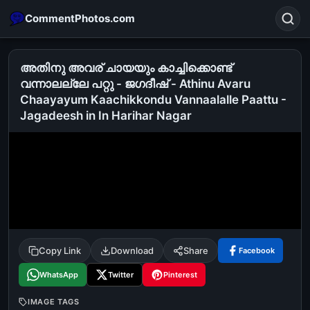
CommentPhotos.com
അതിനു അവര് ചായയും കാച്ചിക്കൊണ്ട്
വന്നാലല്ലേ പറ്റു - ജഗദീഷ് - Athinu Avaru
Chaayayum Kaachikkondu Vannaalalle Paattu -
Search
Jagadeesh in In Harihar Nagar
POPULAR SEARCHES
michael jackson eating popcorn
fun
like
suarez
lol
alok nath
rajnikanth
comedy
movie
tamil comedy
happy birthday
good night
Copy Link
Download
Share
Facebook
WhatsApp
Twitter
Pinterest
IMAGE TAGS