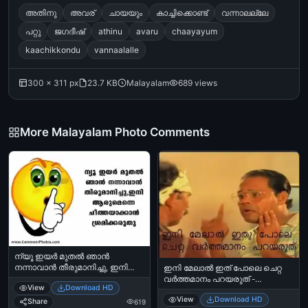
അതിനു
അവര്
ചായയും
കാച്ചിക്കൊണ്ട്
വന്നാലല്ലേ
പറ്റു
ജഗദീഷ്
athinu
avaru
chaayayum
kaachikkondu
vannaalalle
300 × 311 px
23.7 KB
Malayalam
689 views
More Malayalam Photo Comments
ന്യൂ ഇയര്‍ മുതല്‍ ഞാന്‍
നന്നാവാന്‍ തീരുമാനിച്ചു, ഇനി
ഇനി മേലാല്‍ ഇത് പോലെ ചെറ്റ
ആരുമെന്നെ ചീത്തയാക്കാന്‍
വര്‍ത്തമാനം പറയരുത് -
View
Download HD
ശ്രമിക്കരുത് - New Year Muthal
മാമുക്കോയ, ഇന്നസെന്റ് - Ini Melal
View
Download HD
njaan nannaavaan
Ithupole Chetta Varthamanam
Share
619