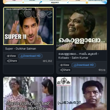
Super - Dulkhar Salman
കൊള്ളാലോ... സലിം കുമാര്‍ -
View
Download HD
Kollaalo - Salim Kumar
Share
5,352
View
Download HD
Share
516