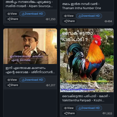
അല്‍പ്പം സൗരോര്‍ജം എടുക്കട്ടെ -
തമാം ഇന്‍ത നമ്പര്‍ വണ്‍ -
സരിത നായര്‍ - Alpam Sourorjam
Thamam Intha Number One
Edukkatte - Saritha Nair
View
Download HD
View
Download HD
Share
1,250
Share
494
ഇനി എന്തൊക്കെ കാണണം
എന്റെ ദൈവമേ - ശ്രീനിവാസന്‍ -
Ini Enthokke Kaananam Ente
View
Download HD
Daivame
Share
1,017
വൈകിട്ടെന്താ പരിപാടി - കോഴി -
Vaikittentha Paripadi - Kozhi
Chicken
View
Download HD
Share
1,933