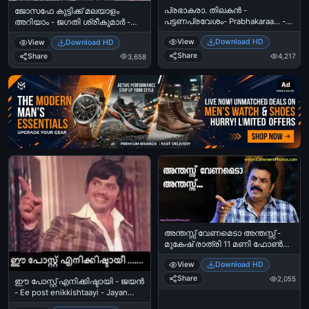
പ്രഭാകരാ. തിലകന്‍ -
ജോസഫേ കുട്ടിക്ക് മലയാളം
പട്ടണപ്രവേശം- Prabhakaraa... -
അറിയാം - ജഗതി ശ്രീകുമാര്‍ -
Thilakan - Pattanapravesham
Josephe Kuttikku Malayalam
View
Download HD
View
Download HD
Ariyaam - Jagathy Sreekumar
Share
Share
4,217
3,658
Ad
അന്തസ്സ് വേണമെടാ അന്തസ്സ് -
മുകേഷ് രാത്രി 11 മണി ഫോണ്‍
കോള്‍ - Anthas Venameda
View
Download HD
Anthassu - Mukesh Night 11 O
Clock Phone Call
Share
2,055
ഈ പോസ്റ്റ്‌ എനിക്കിഷ്ടായി - ജയന്‍
- Ee post enikkishtaayi - Jayan
Smiling